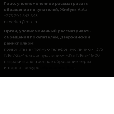
Лицо, уполномоченное рассматривать
обращения покупателей, Жибуль А.А.:
+375 29 1 543 543
rsmarket@mail.ru
Орган, уполномоченный рассматривать
обращения покупателей, Дзержинский
райисполком:
позвонить на «прямую телефонную линию» +375
1716 7-22-44, «горячую линию» +375 1716 3-46-00;
направить электронное обращение через
интернет-ресурс
обращения.бел
.
Система интернет-магазинов beseller
ЗАКАЗАТЬ ЗВОНОК
Контактный телефон
Ваше имя