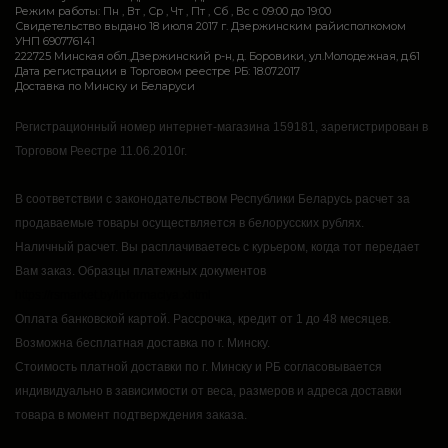
Режим работы: Пн , Вт , Ср , Чт , Пт , Сб , Вс c 09:00 до 19:00
Свидетельство выдано 18 июля 2017 г. Дзержинским райисполкомом
УНП 690776141
222725 Минская обл.,Дзержинский р-н, д. Боровики, ул.Молодежная, д.61
Дата регистрации в Торговом реестре РБ: 18.07.2017
Доставка по Минску и Беларуси
Регистрационный номер интернет-магазина 159181, зарегистрирован в
Торговом Реестре 11.06.2010г.
В соответствии с законодательством Республики Беларусь расчет за
продаваемые товары осуществляется в белорусских рублях.
Наличный расчет.
Вы расплачиваетесь с курьером, когда тот передает
Вам заказ.
Образцы платежных документов
https://rsmarket.by/informaciya.xhtml
Оплата банковской картой.
Рассрочка, кредит от 1 до 48 месяцев.
Возможна бесплатная доставка по г. Минску.
Стоимость платной доставки по г. Минску и РБ согласовывается
индивидуально в зависимости от веса, размеров и адреса доставки
товара в момент подтверждения заказа.