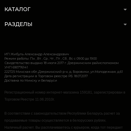
КАТАЛОГ
РАЗДЕЛЫ
ИП Жибуль Александр Александрович
Режим работы: Пн , Вт , Ср , Чт , Пт , Сб , Вс c 09:00 до 19:00
Свидетельство выдано 18 июля 2017 г. Дзержинским райисполкомом
УНП 690776141
222725 Минская обл.,Дзержинский р-н, д. Боровики, ул.Молодежная, д.61
Дата регистрации в Торговом реестре РБ: 18.07.2017
Доставка по Минску и Беларуси
Регистрационный номер интернет-магазина 159181, зарегистрирован в
Торговом Реестре 11.06.2010г.
В соответствии с законодательством Республики Беларусь расчет за
продаваемые товары осуществляется в белорусских рублях.
Наличный расчет.
Вы расплачиваетесь с курьером, когда тот передает