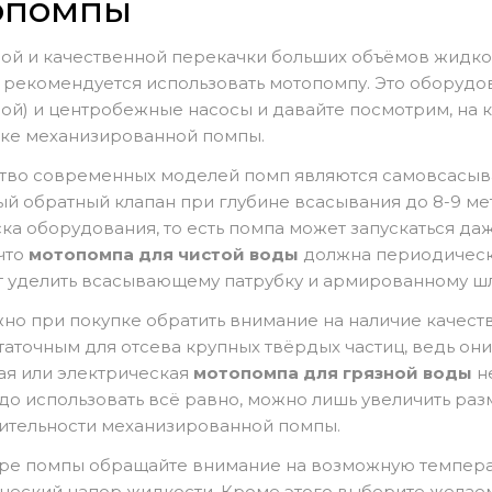
опомпы
ой и качественной перекачки больших объёмов жидко
 рекомендуется использовать мотопомпу. Это оборудо
й) и центробежные насосы и давайте посмотрим, на 
пке механизированной помпы.
тво современных моделей помп являются самовсасы
й обратный клапан при глубине всасывания до 8-9 м
ска оборудования, то есть помпа может запускаться д
что
мотопомпа для чистой воды
должна периодически
т уделить всасывающему патрубку и армированному шл
но при покупке обратить внимание на наличие качест
таточным для отсева крупных твёрдых частиц, ведь они
ая или электрическая
мотопомпа для грязной воды
не
до использовать всё равно, можно лишь увеличить раз
ительности механизированной помпы.
ре помпы обращайте внимание на возможную температ
ческий напор жидкости. Кроме этого выберите желае