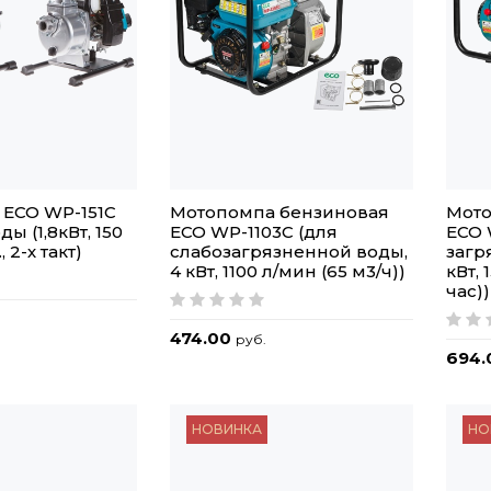
ECO WP-151C
Мотопомпа бензиновая
Мото
ы (1,8кВт, 150
ECO WP-1103C (для
ECO 
, 2-х такт)
слабозагрязненной воды,
загр
4 кВт, 1100 л/мин (65 м3/ч))
кВт, 
час))
474.00
руб.
694
НОВИНКА
НО