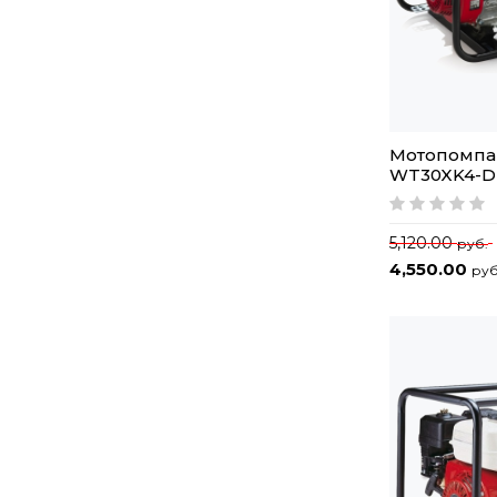
Мотопомп
WT30XK4-D
5,120.00
руб.
4,550.00
руб