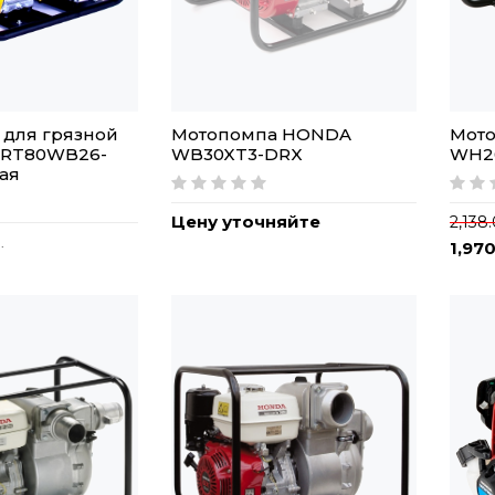
 для грязной
Мотопомпа HONDA
Мот
 RT80WB26-
WB30XT3-DRX
WH2
вая
Цену уточняйте
2,138
.
1,97