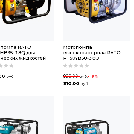
опомпа RATO
Мотопомпа
HB35-3.8Q для
высоконапорная RATO
ческих жидкостей
RT50YB50-3.8Q
.00
990.00
9%
руб.
руб.
910.00
руб.