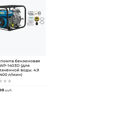
помпа бензиновая
WP-1403D (для
язнённой воды, 4,9
1400 л/мин)
.00
руб.