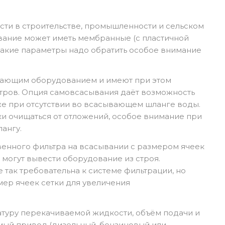
сти в строительстве, промышленности и сельском
вание может иметь мембранные (с пластичной
какие параметры надо обратить особое внимание
вающим оборудованием и имеют при этом
етров. Опция самовсасывания даёт возможность
аже при отсутствии во всасывающем шланге воды.
 очищаться от отложений, особое внимание при
ангу.
венного фильтра на всасывании с размером ячеек
 могут вывести оборудование из строя.
 так требовательна к системе фильтрации, но
мер ячеек сетки для увеличения
уру перекачиваемой жидкости, объём подачи и
мый привод (дизельный, бензиновый или