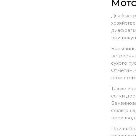
Мот
Для быстр
хозяйстве
диафрагмо
при поку
Большинс
встроенны
сухого пу
Отметим, 
этом стои
Также важ
сетки дос
Бензинов
фильтр на
производ
При выбо
технологи