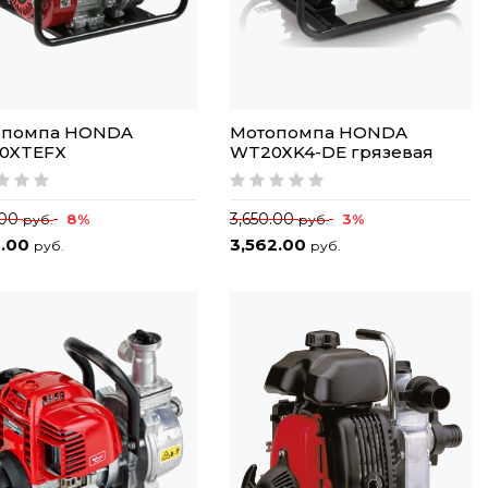
опомпа HONDA
Мотопомпа HONDA
0XTEFX
WT20XK4-DE грязевая
.00
3,650.00
8%
3%
руб.
руб.
0.00
3,562.00
руб.
руб.