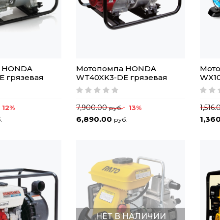
а HONDA
Мотопомпа HONDA
Мото
E грязевая
WT40XK3-DE грязевая
WX10
7,900.00
1,516
12%
13%
руб.
6,890.00
1,36
.
руб.
НЕТ В НАЛИЧИИ