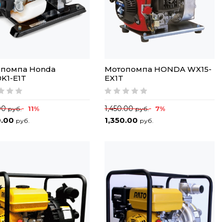
помпа Honda
Мотопомпа HONDA WX15-
K1-E1T
EX1T
.00
1,450.00
11%
7%
руб.
руб.
0.00
1,350.00
руб.
руб.