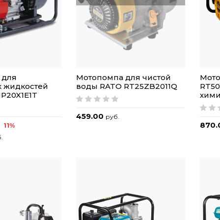
 для
Мотопомпа для чистой
Мот
х жидкостей
воды RATO RT25ZB2011Q
RT50
P20X1E1T
хими
459.00
руб.
870
11%
.