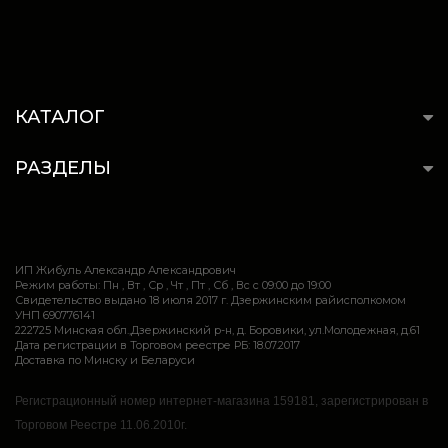
КАТАЛОГ
РАЗДЕЛЫ
ИП Жибуль Александр Александрович
Режим работы: Пн , Вт , Ср , Чт , Пт , Сб , Вс c 09:00 до 19:00
Свидетельство выдано 18 июля 2017 г. Дзержинским райисполкомом
УНП 690776141
222725 Минская обл.,Дзержинский р-н, д. Боровики, ул.Молодежная, д.61
Дата регистрации в Торговом реестре РБ: 18.07.2017
Доставка по Минску и Беларуси
Регистрационный номер интернет-магазина 159181, зарегистрирован в
Торговом Реестре 11.06.2010г.