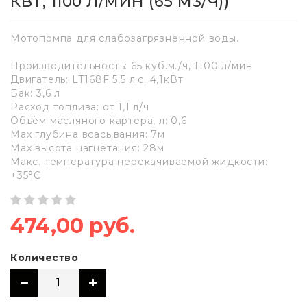
КВТ, 1100 Л/МИН (65 М3/Ч))
Мотопомпа для слабозагрязненной воды.
Производительность: 65 куб.м./ч, 1100 л/мин
Двигатель: LT168F 5,5 л.с. 4,1кВт
Бак: 3,6 л
Расход топлива: от 1,1 л/ч
Объём масляного картера, л: 0,6
Max глубина всасывания: 7м
Max высота нагнетания: 28м
Макс. температура перекачиваемой жидкости:
+35°С
474,00 руб.
Количество