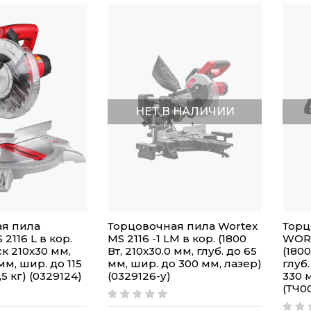
НЕТ В НАЛИЧИИ
я пила
Торцовочная пила Wortex
Торц
116 L в кор.
MS 2116 -1 LM в кор. (1800
WORT
ск 210х30 мм,
Вт, 210х30.0 мм, глуб. до 65
(1800
мм, шир. до 115
мм, шир. до 300 мм, лазер)
глуб.
,5 кг) (0329124)
(0329126-у)
330 
(ТЧ0