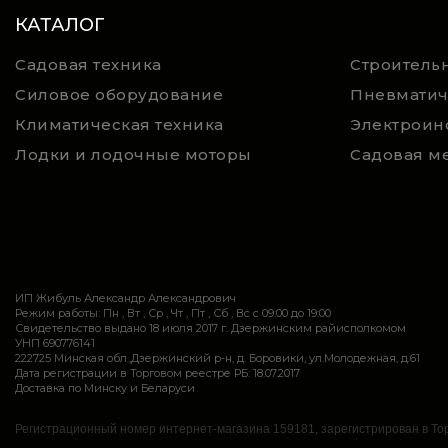
КАТАЛОГ
Садовая техника
Строительн
Силовое оборудование
Пневматич
Климатическая техника
Электроин
Лодки и лодочные моторы
Садовая м
ИП Жибуль Александр Александрович
Режим работы: Пн , Вт , Ср , Чт , Пт , Сб , Вс c 09:00 до 19:00
Свидетельство выдано 18 июля 2017 г. Дзержинским райисполкомом
УНП 690776141
222725 Минская обл.,Дзержинский р-н, д. Боровики, ул.Молодежная, д.61
Дата регистрации в Торговом реестре РБ: 18.07.2017
Доставка по Минску и Беларуси
Регистрационный номер интернет-магазина 159181, зарегистрирован в Тор