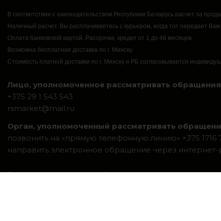
В соответствии с законодательством Республики Беларусь расчет за прод
Наличный расчет.
Вы расплачиваетесь с курьером, когда тот передает Вам
Оплата банковской картой.
Рассрочка, кредит от 1 до 48 месяцев.
Возможна бесплатная доставка по г. Минску.
Стоимость платной доставки по г. Минску и РБ согласовывается индивидуа
Лицо, уполномоченное рассматривать обращения 
+375 29 1 543 543
rsmarket@mail.ru
Орган, уполномоченный рассматривать обращени
позвонить на «прямую телефонную линию» +375 1716 7-
направить электронное обращение через интернет
Система интернет-магазинов beseller
ЗАКАЗАТЬ ЗВОНОК
Контактный телефон