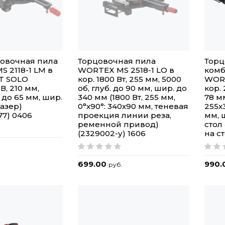
цовочная пила
Торцовочная пила
Торц
 2118-1 LM в
WORTEX MS 2518-1 LO в
ком
LT SOLO
кор. 1800 Вт, 255 мм, 5000
WORT
В, 210 мм,
об, глуб. до 90 мм, шир. до
кор. 
. до 65 мм, шир.
340 мм (1800 Вт, 255 мм,
78 мм
лазер)
0°x90°: 340x90 мм, теневая
255х3
77) 0406
проекция линии реза,
мм, 
ременной привод)
стол
(2329002-у) 1606
на с
699.00
990.
руб.