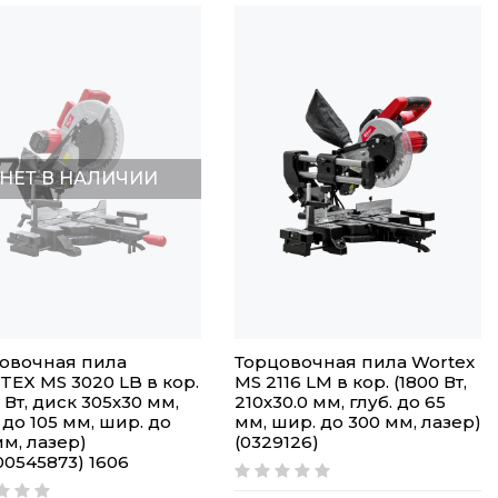
НЕТ В НАЛИЧИИ
овочная пила
Торцовочная пила Wortex
EX MS 3020 LB в кор.
MS 2116 LM в кор. (1800 Вт,
 Вт, диск 305х30 мм,
210х30.0 мм, глуб. до 65
 до 105 мм, шир. до
мм, шир. до 300 мм, лазер)
мм, лазер)
(0329126)
00545873) 1606