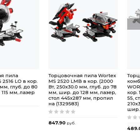
я пила
Торцовочная пила Wortex
Торц
2516 LO в кор.
MS 2520 LMB в кор. (2000
ком
 мм, глуб. до 80
Вт, 250х30.0 мм, глуб. до 78
WORT
 115 мм, лазер
мм, шир. до 128 мм, лазер,
кор. 
стол 445х287 мм, пропил
55, с
на (1329583)
210х3
шир.
847.90
руб.
489