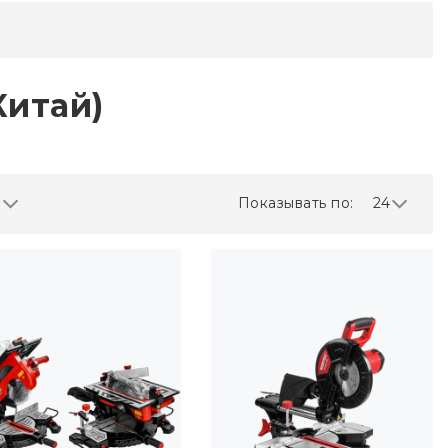
итай)
Показывать по:
24