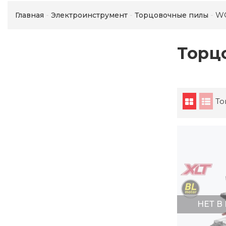
W
Главная
Электроинструмент
Торцовочные пилы
Торц
То
НЕТ В