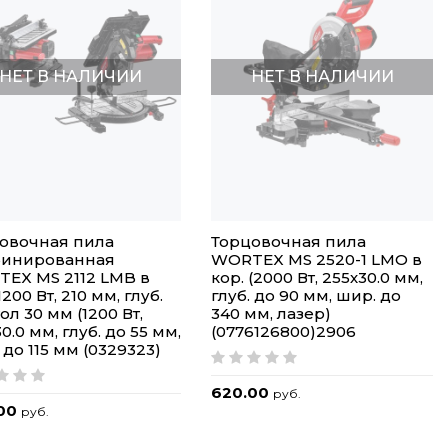
НЕТ В НАЛИЧИИ
НЕТ В НАЛИЧИИ
овочная пила
Торцовочная пила
бинированная
WORTEX MS 2520-1 LMO в
EX MS 2112 LMB в
кор. (2000 Вт, 255х30.0 мм,
1200 Вт, 210 мм, глуб.
глуб. до 90 мм, шир. до
тол 30 мм (1200 Вт,
340 мм, лазер)
0.0 мм, глуб. до 55 мм,
(0776126800)2906
 до 115 мм (0329323)
620.00
руб.
.00
руб.