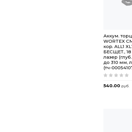
Аккум. тор
WORTEX CMS
кор. ALL1 X
БЕСЩЕТ., 18 
лазер (глуб
до 310 мм, 
(тч-0005410
540.00
руб.