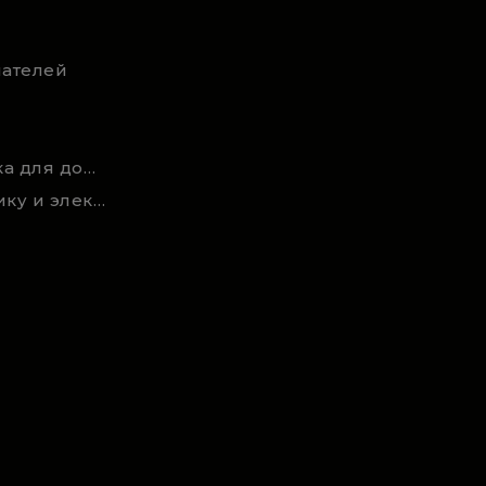
ателей
Новости и статьи техника для дома, сада и ремонта
Акции на садовую технику и электроинструмент на RSmarket.by