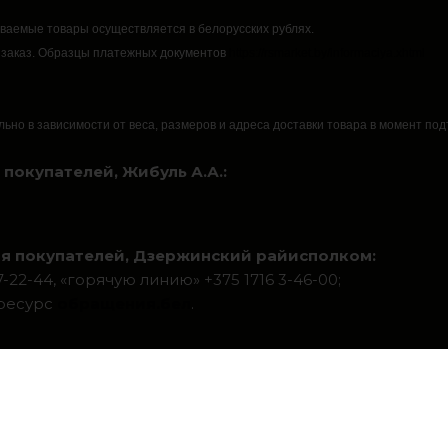
аваемые товары осуществляется в белорусских рублях.
 заказ.
Образцы платежных документов
https://rsmarket.by/informaciya.xhtml
льно в зависимости от веса, размеров и адреса доставки товара в момент по
покупателей, Жибуль А.А.:
я покупателей, Дзержинский райисполком:
22-44, «горячую линию» +375 1716 3-46-00;
-ресурс
обращения.бел
.