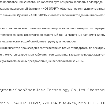
го проплавления заготовки на короткой дуге без риска залипания электрода.
раммно настроенной функции «HOT START» облегчает розжиг дуги путем крат
о значения. Функция «ANTI STICK» снижает сварочный ток до минимального з
ое охлаждение электрическим вентилятором защищает инвертор от перегрева
тепловая защита, отключающая сварочный ток на сварочных разъемах. Корп
 механических воздействий, имеет ручку для переноски.
чный инвертор произведен в соответствии со всеми стандартами по электром
омплектуется сварочными кабелями, тем самым пользователю предоставляет
с учетом его личных предпочтений, не переплачивая за «KIT».
тель: ShenZhen Jasic Technology Co., Ltd. Shenzhen 
: ЧУП "АЛВИ-ТОРГ", 220024, г. Минск, пер. СТЕБЕНЕВ