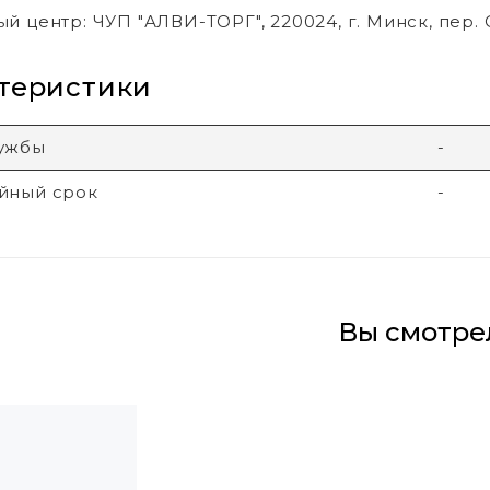
й центр: ЧУП "АЛВИ-ТОРГ", 220024, г. Минск, пер. 
теристики
лужбы
-
йный срок
-
Вы смотре