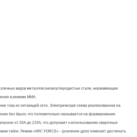
различных видов металлов (низкоуглеродистые стали, нержавеющие
чения в режиме ММА.
ние тока из питающей сети. Электрическая схема реализованная на
рение без брызг, что положительно сказывается на формировании
иапазоне от 20А до 210А, что допускает к использованию сварочные
овом табло. Режим «ARC FORCE» - (усиление дуги) помогает достигнуть