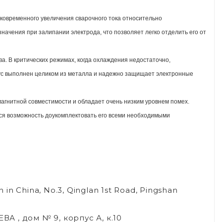
ковременного увеличения сварочного тока относительно
начения при залипании электрода, что позволяет легко отделить его от
. В критических режимах, когда охлаждения недостаточно,
ус выполнен целиком из металла и надежно защищает электронные
агнитной совместимости и обладает очень низким уровнем помех.
ся возможность доукомплектовать его всеми необходимыми
in China, No.3, Qinglan 1st Road, Pingshan
А , дом № 9, корпус А, к.10