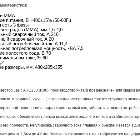
арактеристики:
ки MMA
е питания, В ~400±15% /50-60Гц
 сеть 3 фазы
лектродов (MMA), мм 1,6-4,0
ьный сварочный ток, А 210
ный сварочный ток, А 20
ный потребляемый ток, А 11,4
ьная потребляемая мощность, кВА 7,5
е холостого хода, В 70
симальном токе, % 60
,2
е размеры, мм: 480х205х355
вертор Jasic ARC250 (R06) (производство Китай) предназначен для сварки 
 бронза, алюминий, чугун …) покрытыми электродами соответствующего назна
верторной технологии аппарат имеет малый вес, габариты и низкое потребле
сторах, обеспечивает легкий розжиг электрода, его мягкое и стабильное го
и его прочности. Регулировка сварочного тока плавная и обеспечивается в д
аметром от 1,6мм до 4,0мм. Величина сварочного тока отображается на цифр