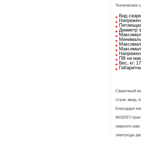
Технические х
Вид свар
Напряжени
Питающая
Диаметр э
Максимал
Минималь
Максималь
Максимал
Напряжени
ПВ на мак
Вес, кг: 17
Габаритны
Сварочный ин
стали, медь,
Благодаря ин
MOSFET-транзи
сварного шва 
электроды ди