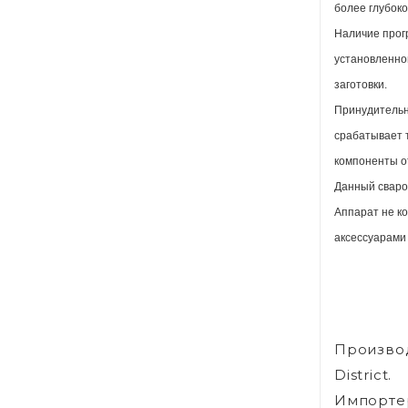
более глубоко
Наличие прог
установленног
заготовки.
Принудительн
срабатывает 
компоненты от
Данный сваро
Аппарат не к
аксессуарами 
Производи
District.
Импортер