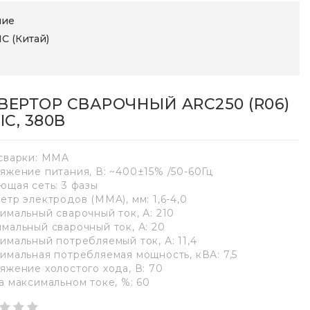
ние
IC (Китай)
ВЕРТОР СВАРОЧНЫЙ ARC250 (R06)
IC, 380В
сварки: MMA
яжение питания, В: ~400±15% /50-60Гц
ющая сеть: 3 фазы
етр электродов (MMA), мм: 1,6-4,0
имальный сварочный ток, А: 210
мальный сварочный ток, А: 20
имальный потребляемый ток, А: 11,4
имальная потребляемая мощность, кВА: 7,5
яжение холостого хода, В: 70
а максимальном токе, %: 60