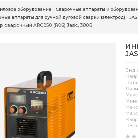
иловое оборудование
Сварочные аппараты и оборудова
ные аппараты для ручной дуговой сварки (электрод)
JAS
 сварочный ARC250 (R06) Jasic, 380В
ИН
JAS
Вид 
Напр
Пита
Диам
Макс
Мини
Макс
Макс
Напр
ПВ н