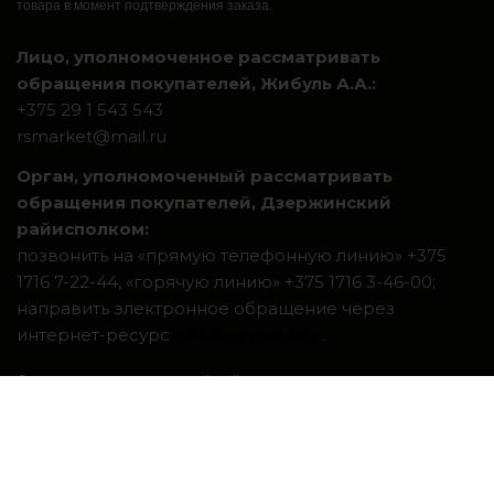
товара в момент подтверждения заказа.
Лицо, уполномоченное рассматривать
обращения покупателей, Жибуль А.А.:
+375 29 1 543 543
rsmarket@mail.ru
Орган, уполномоченный рассматривать
обращения покупателей, Дзержинский
райисполком:
позвонить на «прямую телефонную линию» +375
1716 7-22-44, «горячую линию» +375 1716 3-46-00;
направить электронное обращение через
интернет-ресурс
обращения.бел
.
Система интернет-магазинов beseller
ЗАКАЗАТЬ ЗВОНОК
Контактный телефон
Ваше имя