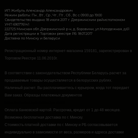
ИП Жибуль Александр Александрович
Режим работы: Пн , Вт , Ср , Чт , Пт , Сб , Вс c 09:00 до 19:00
Свидетельство выдано 18 июля 2017 г. Дзержинским райисполкомом
УНП 690776141
222725 Минская обл.,Дзержинский р-н, д. Боровики, ул.Молодежная, д.61
Дата регистрации в Торговом реестре РБ: 18.07.2017
Доставка по Минску и Беларуси
Регистрационный номер интернет-магазина 159181, зарегистрирован в
Торговом Реестре 11.06.2010г.
В соответствии с законодательством Республики Беларусь расчет за
продаваемые товары осуществляется в белорусских рублях.
Наличный расчет.
Вы расплачиваетесь с курьером, когда тот передает
Вам заказ.
Образцы платежных документов
https://rsmarket.by/informaciya.xhtml
Оплата банковской картой.
Рассрочка, кредит от 1 до 48 месяцев.
Возможна бесплатная доставка по г. Минску.
Стоимость платной доставки по г. Минску и РБ согласовывается
индивидуально в зависимости от веса, размеров и адреса доставки