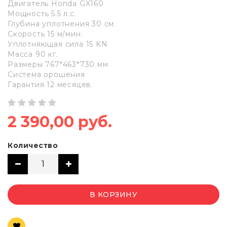
Двигатель Honda GX160
Мощность 5.5 л.с.
Глубина уплотнения 30 см.
Скорость 15 м/мин.
Уплотняющая сила 15 KN
Масса 90 кг.
Размеры 767*463*730 мм
Система орошения
Гарантия 12 месяцев.
2 390,00 руб.
Количество
В КОРЗИНУ