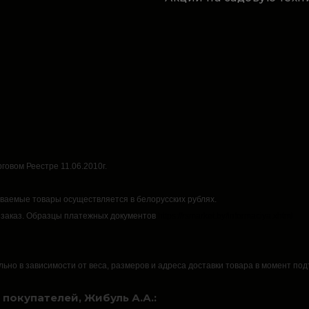
говом Реестре 11.06.2010г.
аваемые товары осуществляется в белорусских рублях.
 заказ.
Образцы платежных документов
https://rsmarket.by/informaciya.xhtml
льно в зависимости от веса, размеров и адреса доставки товара в момент по
покупателей, Жибуль А.А.: