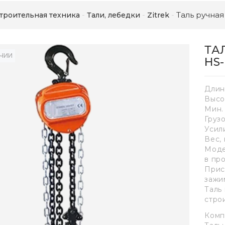
Таль ручная
троительная техника
Тали, лебедки
Zitrek
ТА
ИЧИИ
HS-
Длин
Высо
Мин.
Груз
Усили
Вес, 
Моде
в пр
Прис
зажи
Таль
стро
Комп