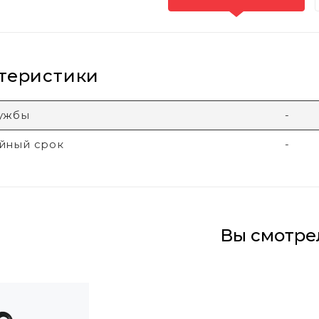
теристики
лужбы
-
йный срок
-
Вы смотре