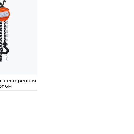
я шестеренная
3т 6м