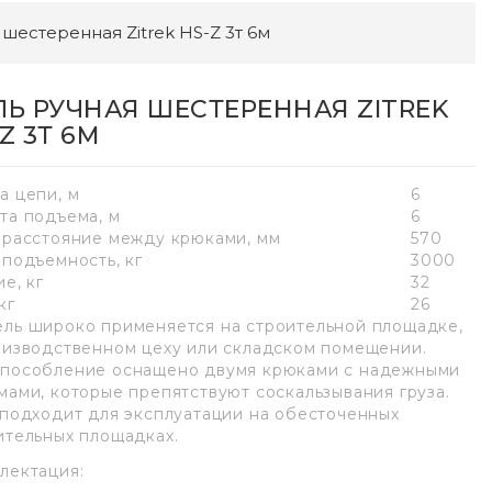
 шестеренная Zitrek HS-Z 3т 6м
ЛЬ РУЧНАЯ ШЕСТЕРЕННАЯ ZITREK
Z 3Т 6М
а цепи, м
6
та подъема, м
6
 расстояние между крюками, мм
570
оподъемность, кг
3000
е, кг
32
кг
26
ль широко применяется на строительной площадке,
оизводственном цеху или складском помещении.
пособление оснащено двумя крюками с надежными
мами, которые препятствуют соскальзывания груза.
 подходит для эксплуатации на обесточенных
ительных площадках.
лектация: