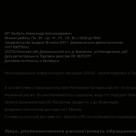
ИП Жибуль Александр Александрович
Режим работы: Пн , Вт , Ср , Чт , Пт , Сб , Вс c 09:00 до 19:00
Свидетельство выдано 18 июля 2017 г. Дзержинским райисполкомом
УНП 690776141
222725 Минская обл.,Дзержинский р-н, д. Боровики, ул.Молодежная, д.61
Дата регистрации в Торговом реестре РБ: 18.07.2017
Доставка по Минску и Беларуси
Регистрационный номер интернет-магазина 159181, зарегистрирован в Тор
В соответствии с законодательством Республики Беларусь расчет за прод
Наличный расчет.
Вы расплачиваетесь с курьером, когда тот передает Вам
Оплата банковской картой.
Рассрочка, кредит от 1 до 48 месяцев.
Возможна бесплатная доставка по г. Минску.
Стоимость платной доставки по г. Минску и РБ согласовывается индивидуа
Лицо, уполномоченное рассматривать обращения 