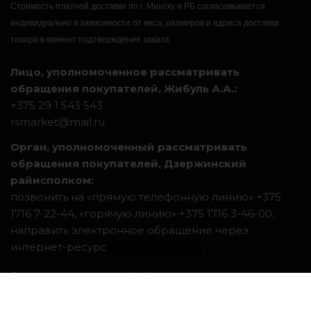
Стоимость платной доставки по г. Минску и РБ согласовывается
индивидуально в зависимости от веса, размеров и адреса доставки
товара в момент подтверждения заказа.
Лицо, уполномоченное рассматривать
обращения покупателей, Жибуль А.А.:
+375 29 1 543 543
rsmarket@mail.ru
Орган, уполномоченный рассматривать
обращения покупателей, Дзержинский
райисполком:
позвонить на «прямую телефонную линию» +375
1716 7-22-44, «горячую линию» +375 1716 3-46-00;
направить электронное обращение через
интернет-ресурс
обращения.бел
.
Система интернет-магазинов beseller
ЗАКАЗАТЬ ЗВОНОК