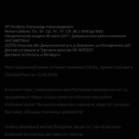
ИП Жибуль Александр Александрович
Режим работы: Пн , Вт , Ср , Чт , Пт , Сб , Вс c 09:00 до 19:00
Свидетельство выдано 18 июля 2017 г. Дзержинским райисполкомом
УНП 690776141
222725 Минская обл.,Дзержинский р-н, д. Боровики, ул.Молодежная, д.61
Дата регистрации в Торговом реестре РБ: 18.07.2017
Доставка по Минску и Беларуси
Регистрационный номер интернет-магазина 159181, зарегистрирован в
Торговом Реестре 11.06.2010г.
В соответствии с законодательством Республики Беларусь расчет за
продаваемые товары осуществляется в белорусских рублях.
Наличный расчет.
Вы расплачиваетесь с курьером, когда тот передает
Вам заказ.
Образцы платежных документов
https://rsmarket.by/informaciya.xhtml
Оплата банковской картой.
Рассрочка, кредит от 1 до 48 месяцев.
Возможна бесплатная доставка по г. Минску.