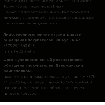
Оплата банковской картой.
Рассрочка, кредит от 1 до 48 месяцев.
Возможна бесплатная доставка по г. Минску.
Стоимость платной доставки по г. Минску и РБ согласовывается
индивидуально в зависимости от веса, размеров и адреса доставки
товара в момент подтверждения заказа.
Лицо, уполномоченное рассматривать
обращения покупателей, Жибуль А.А.:
+375 29 1 543 543
rsmarket@mail.ru
Орган, уполномоченный рассматривать
обращения покупателей, Дзержинский
райисполком:
позвонить на «прямую телефонную линию» +375
1716 7-22-44, «горячую линию» +375 1716 3-46-00;
направить электронное обращение через
интернет-ресурс
обращения.бел
.
Система интернет-магазинов beseller