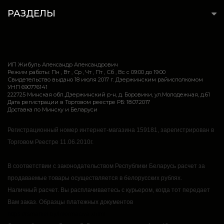
РАЗДЕЛЫ
ИП Жибуль Александр Александрович
Режим работы: Пн , Вт , Ср , Чт , Пт , Сб , Вс c 09:00 до 19:00
Свидетельство выдано 18 июля 2017 г. Дзержинским райисполкомом
УНП 690776141
222725 Минская обл.,Дзержинский р-н, д. Боровики, ул.Молодежная, д.61
Дата регистрации в Торговом реестре РБ: 18.07.2017
Доставка по Минску и Беларуси
Регистрационный номер интернет-магазина 159181, зарегистрирован в
Торговом Реестре 11.06.2010г.
В соответствии с законодательством Республики Беларусь расчет за
продаваемые товары осуществляется в белорусских рублях.
Наличный расчет.
Вы расплачиваетесь с курьером, когда тот передает
Вам заказ.
Образцы платежных документов
https://rsmarket.by/informaciya.xhtml