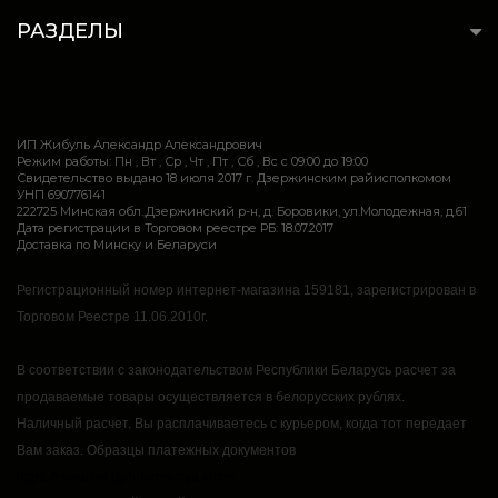
РАЗДЕЛЫ
ИП Жибуль Александр Александрович
Режим работы: Пн , Вт , Ср , Чт , Пт , Сб , Вс c 09:00 до 19:00
Свидетельство выдано 18 июля 2017 г. Дзержинским райисполкомом
УНП 690776141
222725 Минская обл.,Дзержинский р-н, д. Боровики, ул.Молодежная, д.61
Дата регистрации в Торговом реестре РБ: 18.07.2017
Доставка по Минску и Беларуси
Регистрационный номер интернет-магазина 159181, зарегистрирован в
Торговом Реестре 11.06.2010г.
В соответствии с законодательством Республики Беларусь расчет за
продаваемые товары осуществляется в белорусских рублях.
Наличный расчет.
Вы расплачиваетесь с курьером, когда тот передает
Вам заказ.
Образцы платежных документов
https://rsmarket.by/informaciya.xhtml