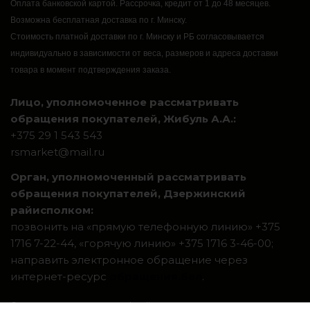
Оплата банковской картой.
Рассрочка, кредит от 1 до 48 месяцев.
Возможна бесплатная доставка по г. Минску.
Стоимость платной доставки по г. Минску и РБ согласовывается
индивидуально в зависимости от веса, размеров и адреса доставки
товара в момент подтверждения заказа.
Лицо, уполномоченное рассматривать
обращения покупателей, Жибуль А.А.:
+375 29 1 543 543
rsmarket@mail.ru
Орган, уполномоченный рассматривать
обращения покупателей, Дзержинский
райисполком:
позвонить на «прямую телефонную линию» +375
1716 7-22-44, «горячую линию» +375 1716 3-46-00;
направить электронное обращение через
интернет-ресурс
обращения.бел
.
Система интернет-магазинов beseller