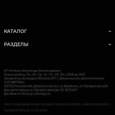
КАТАЛОГ
РАЗДЕЛЫ
ИП Жибуль Александр Александрович
Режим работы: Пн , Вт , Ср , Чт , Пт , Сб , Вс c 09:00 до 19:00
Свидетельство выдано 18 июля 2017 г. Дзержинским райисполкомом
УНП 690776141
222725 Минская обл.,Дзержинский р-н, д. Боровики, ул.Молодежная, д.61
Дата регистрации в Торговом реестре РБ: 18.07.2017
Доставка по Минску и Беларуси
Регистрационный номер интернет-магазина 159181, зарегистрирован в
Торговом Реестре 11.06.2010г.