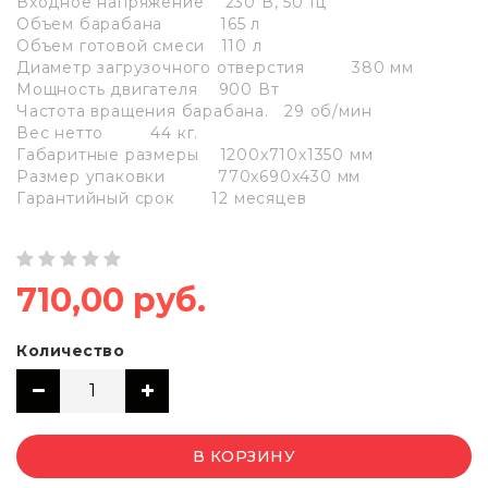
Входное напряжение 230 В, 50 Гц
Объем барабана 165 л
Объем готовой смеси 110 л
Диаметр загрузочного отверстия 380 мм
Мощность двигателя 900 Вт
Частота вращения барабана. 29 об/мин
Вес нетто 44 кг.
Габаритные размеры 1200х710х1350 мм
Размер упаковки 770х690х430 мм
Гарантийный срок 12 месяцев
710,00 руб.
Количество
В КОРЗИНУ