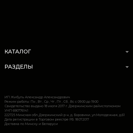
КАТАЛОГ
РАЗДЕЛЫ
ИП Жибуль Александр Александрович
Режим работы: Пн , Вт , Ср , Чт , Пт , Сб , Вс c 09:00 до 19:00
Свидетельство выдано 18 июля 2017 г. Дзержинским райисполкомом
УНП 690776141
222725 Минская обл.,Дзержинский р-н, д. Боровики, ул.Молодежная, д.61
Дата регистрации в Торговом реестре РБ: 18.07.2017
Доставка по Минску и Беларуси