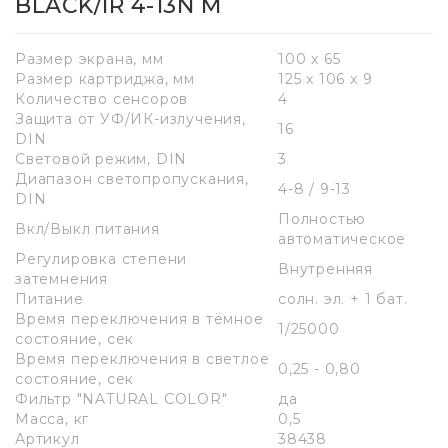
BLACK/IR 4-13N M
Размер экрана, мм
100 x 65
Размер картриджа, мм
125 x 106 x 9
Количество сенсоров
4
Защита от УФ/ИК-излучения,
16
DIN
Световой режим, DIN
3
Диапазон светопропускания,
4-8 / 9-13
DIN
Полностью
Вкл/Выкл питания
автоматическое
Регулировка степени
Внутренняя
затемнения
Питание
солн. эл. + 1 бат.
Время переключения в тёмное
1/25000
состояние, сек
Время переключения в светлое
0,25 - 0,80
состояние, сек
Фильтр "NATURAL COLOR"
да
Масса, кг
0,5
Артикул
38438