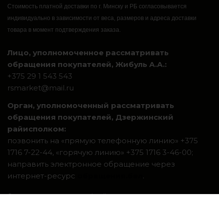
Стоимость платной доставки по г. Минску и РБ согласовывается
индивидуально в зависимости от веса, размеров и адреса доставки
товара в момент подтверждения заказа.
Лицо, уполномоченное рассматривать
обращения покупателей, Жибуль А.А.:
+375 29 1 543 543
rsmarket@mail.ru
Орган, уполномоченный рассматривать
обращения покупателей, Дзержинский
райисполком:
позвонить на «прямую телефонную линию» +375
1716 7-22-44, «горячую линию» +375 1716 3-46-00;
направить электронное обращение через
интернет-ресурс
обращения.бел
.
Система интернет-магазинов beseller
ЗАКАЗАТЬ ЗВОНОК