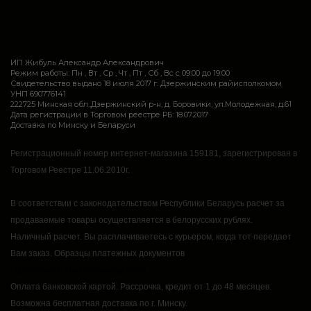
ИП Жибуль Александр Александрович
Режим работы: Пн , Вт , Ср , Чт , Пт , Сб , Вс c 09:00 до 19:00
Свидетельство выдано 18 июля 2017 г. Дзержинским райисполкомом
УНП 690776141
222725 Минская обл.,Дзержинский р-н, д. Боровики, ул.Молодежная, д.61
Дата регистрации в Торговом реестре РБ: 18.07.2017
Доставка по Минску и Беларуси
Регистрационный номер интернет-магазина 159181, зарегистрирован в
Торговом Реестре 11.06.2010г.
В соответствии с законодательством Республики Беларусь расчет за
продаваемые товары осуществляется в белорусских рублях.
Наличный расчет.
Вы расплачиваетесь с курьером, когда тот передает
Вам заказ.
Образцы платежных документов
https://rsmarket.by/informaciya.xhtml
Оплата банковской картой.
Рассрочка, кредит от 1 до 48 месяцев.
Возможна бесплатная доставка по г. Минску.