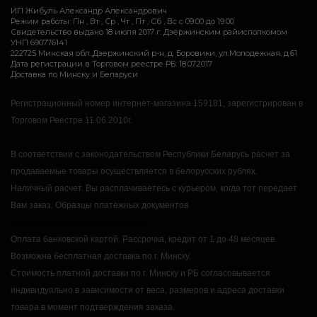
ИП Жибуль Александр Александрович
Режим работы: Пн , Вт , Ср , Чт , Пт , Сб , Вс c 09:00 до 19:00
Свидетельство выдано 18 июля 2017 г. Дзержинским райисполкомом
УНП 690776141
222725 Минская обл.,Дзержинский р-н, д. Боровики, ул.Молодежная, д.61
Дата регистрации в Торговом реестре РБ: 18.07.2017
Доставка по Минску и Беларуси
Регистрационный номер интернет-магазина 159181, зарегистрирован в
Торговом Реестре 11.06.2010г.
В соответствии с законодательством Республики Беларусь расчет за
продаваемые товары осуществляется в белорусских рублях.
Наличный расчет.
Вы расплачиваетесь с курьером, когда тот передает
Вам заказ.
Образцы платежных документов
https://rsmarket.by/informaciya.xhtml
Оплата банковской картой.
Рассрочка, кредит от 1 до 48 месяцев.
Возможна бесплатная доставка по г. Минску.
Стоимость платной доставки по г. Минску и РБ согласовывается
индивидуально в зависимости от веса, размеров и адреса доставки
товара в момент подтверждения заказа.