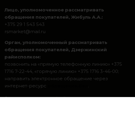
Лицо, уполномоченное рассматривать
обращения покупателей, Жибуль А.А.:
+375 29 1 543 543
rsmarket@mail.ru
Орган, уполномоченный рассматривать
обращения покупателей, Дзержинский
райисполком:
позвонить на «прямую телефонную линию» +375
1716 7-22-44, «горячую линию» +375 1716 3-46-00;
направить электронное обращение через
интернет-ресурс
обращения.бел
.
Система интернет-магазинов beseller
ЗАКАЗАТЬ ЗВОНОК
Контактный телефон
Ваше имя