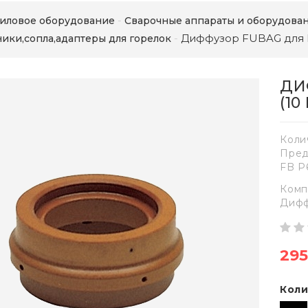
иловое оборудование
Сварочные аппараты и оборудова
Диффузор FUBAG для FB
ики,сопла,адаптеры для горелок
ДИ
(10
Коли
Пред
FB P
Комп
Дифф
295
Коли