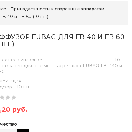
ние
Принадлежности к сварочным аппаратам
 40 и FB 60 (10 шт.)
ФФУЗОР FUBAG ДЛЯ FB 40 И FB 60
 ШТ.)
чество в упаковке
10
назначен для плазменных резаков FUBAG FB P40 и
60
лектация:
узор - 10 шт.
,20 руб.
чество