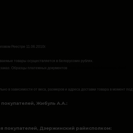
говом Реестре 11.06.2010г.
аваемые товары осуществляется в белорусских рублях.
 заказ.
Образцы платежных документов
https://rsmarket.by/informaciya.xhtml
льно в зависимости от веса, размеров и адреса доставки товара в момент по
покупателей, Жибуль А.А.:
я покупателей, Дзержинский райисполком: