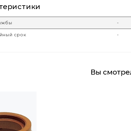
теристики
лужбы
-
йный срок
-
Вы смотре