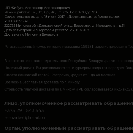
ИП Жибуль Александр Александрович
Режим работы: Пн , Вт , Ср , Чт , Пт , Сб , Вс c 09:00 до 19:00
Свидетельство выдано 18 июля 2017 г. Дзержинским райисполкомом
УНП 690776141
222725 Минская обл.,Дзержинский р-н, д. Боровики, ул.Молодежная, д.61
Дата регистрации в Торговом реестре РБ: 18.07.2017
Доставка по Минску и Беларуси
Регистрационный номер интернет-магазина 159181, зарегистрирован в Тор
В соответствии с законодательством Республики Беларусь расчет за прод
Наличный расчет.
Вы расплачиваетесь с курьером, когда тот передает Вам
Оплата банковской картой.
Рассрочка, кредит от 1 до 48 месяцев.
Возможна бесплатная доставка по г. Минску.
Стоимость платной доставки по г. Минску и РБ согласовывается индивидуа
Лицо, уполномоченное рассматривать обращения 
+375 29 1 543 543
rsmarket@mail.ru
Орган, уполномоченный рассматривать обращени