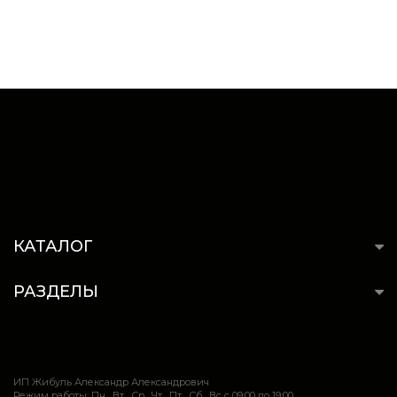
КАТАЛОГ
РАЗДЕЛЫ
ИП Жибуль Александр Александрович
Режим работы: Пн , Вт , Ср , Чт , Пт , Сб , Вс c 09:00 до 19:00