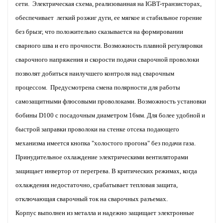
сети. Электрическая схема, реализованная на IGBT-транзисторах,
обеспечивает легкий розжиг дуги, ее мягкое и стабильное горение
без брызг, что положительно сказывается на формировании
сварного шва и его прочности. Возможность плавной регулировки
сварочного напряжения и скорости подачи сварочной проволоки
позволят добиться наилучшего контроля над сварочным
процессом. Предусмотрена смена полярности для работы
самозащитными флюсовыми проволоками. Возможность установки
бобины D100 с посадочным диаметром 16мм. Для более удобной и
быстрой заправки проволоки на стенке отсека подающего
механизма имеется кнопка "холостого прогона" без подачи газа.
Принудительное охлаждение электрическими вентиляторами
защищает инвертор от перегрева. В критических режимах, когда
охлаждения недостаточно, срабатывает тепловая защита,
отключающая сварочный ток на сварочных разъемах.
Корпус выполнен из металла и надежно защищает электронные