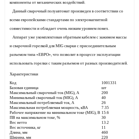
компоненты от механических воздействий.
Данный сварочный полуавтомат произведен в соответствии со
всеми европейскими стандартами по электромагнитной
совместимости и обладает очень низким уровнем помех.
Аппарат уже укомплектован обратным кабелем с зажимом массы
и сварочной горелкой для MIG сварки с присоединительным
разъемом типа «ЕВРО», что позволит в процессе эксплуатации
использовать горелки с таким разъемом от разных производителей.
Характеристики
Код
1001331
Базовая единица
шт
Максимальный сварочный ток (MIG), А
200
Минимальный сварочный ток (MIG), А
40
Максимальный потребляемый ток, А
26
Максимальная потребляемая мощность, кВА
7.35
Рабочее напряжение на минимальном токе (MIG), В
15.6
ПВ на максимальном токе, %
30
Вес нетто
13.2
Вес источника, кг
11
Длина, мм
460
Ширина, мм
220