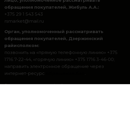
Лицо, уполномоченное рассматривать
обращения покупателей, Жибуль А.А.:
+375 29 1 543 543
rsmarket@mail.ru
Орган, уполномоченный рассматривать
обращения покупателей, Дзержинский
райисполком:
позвонить на «прямую телефонную линию» +375
1716 7-22-44, «горячую линию» +375 1716 3-46-00;
направить электронное обращение через
интернет-ресурс
обращения.бел
.
Система интернет-магазинов beseller
ЗАКАЗАТЬ ЗВОНОК
Контактный телефон
Ваше имя