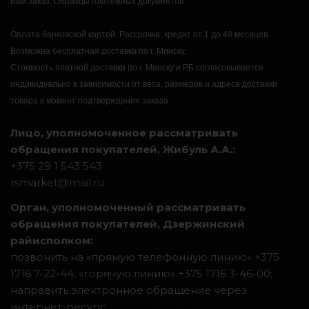
Вам заказ.
Образцы платежных документов
https://rsmarket.by/informaciya.xhtml
Оплата банковской картой.
Рассрочка, кредит от 1 до 48 месяцев.
Возможна бесплатная доставка по г. Минску.
Стоимость платной доставки по г. Минску и РБ согласовывается
индивидуально в зависимости от веса, размеров и адреса доставки
товара в момент подтверждения заказа.
Лицо, уполномоченное рассматривать
обращения покупателей, Жибуль А.А.:
+375 29 1 543 543
rsmarket@mail.ru
Орган, уполномоченный рассматривать
обращения покупателей, Дзержинский
райисполком:
позвонить на «прямую телефонную линию» +375
1716 7-22-44, «горячую линию» +375 1716 3-46-00;
направить электронное обращение через
интернет-ресурс
обращения.бел
.