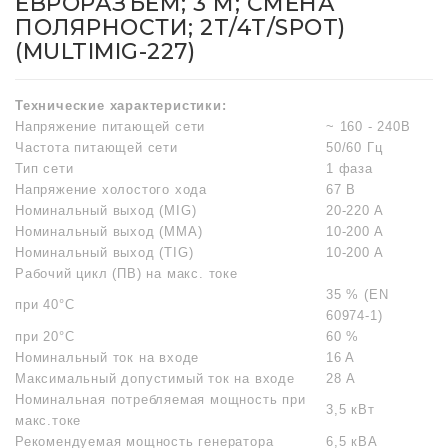
ЕВРОРАЗЪЕМ; 3 М; СМЕНА
ПОЛЯРНОСТИ; 2T/4T/SPOT)
(MULTIMIG-227)
Технические характеристики:
Напряжение питающей сети
~ 160 - 240В
Частота питающей сети
50/60 Гц
Тип сети
1 фаза
Напряжение холостого хода
67 В
Номинальный выход (MIG)
20-220 A
Номинальный выход (MMA)
10-200 A
Номинальный выход (TIG)
10-200 A
Рабочий цикл (ПВ) на макс. токе
35 % (EN
при 40°С
60974-1)
при 20°С
60 %
Номинальный ток на входе
16 A
Максимальный допустимый ток на входе
28 А
Номинальная потребляемая мощность при
3,5 кВт
макс.токе
Рекомендуемая мощность генератора
6,5 кВА