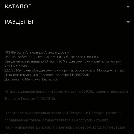
КАТАЛОГ
РАЗДЕЛЫ
ИП Жибуль Александр Александрович
Режим работы: Пн , Вт , Ср , Чт , Пт , Сб , Вс c 09:00 до 19:00
Свидетельство выдано 18 июля 2017 г. Дзержинским райисполкомом
УНП 690776141
222725 Минская обл.,Дзержинский р-н, д. Боровики, ул.Молодежная, д.61
Дата регистрации в Торговом реестре РБ: 18.07.2017
Доставка по Минску и Беларуси
Регистрационный номер интернет-магазина 159181, зарегистрирован в
Торговом Реестре 11.06.2010г.
В соответствии с законодательством Республики Беларусь расчет за
продаваемые товары осуществляется в белорусских рублях.
Наличный расчет.
Вы расплачиваетесь с курьером, когда тот передает