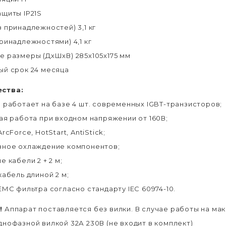
ащиты IP21S
 принадлежностей) 3,1 кг
ринадлежностями) 4,1 кг
е размеры (ДхШхВ) 285х105х175 мм
ый срок 24 месяца
ства:
р работает на базе 4 шт. современных IGBT-транзисторов;
ная работа при входном напряжении от 160В;
rcForce, HotStart, AntiStick;
вное охлаждение компонентов;
е кабели 2 + 2 м;
кабель длиной 2 м;
ЕМС фильтра согласно стандарту IEC 60974-10.
!
Аппарат поставляется без вилки. В случае работы на ма
днофазной вилкой 32А 230В (не входит в комплект)