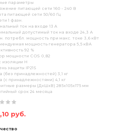
ные параметры
яжение питающей сети 160 - 240 В
та питающей сети 50/60 Гц
ети 1 фазн.
альный ток на входе 13 А
имальный допустимый ток на входе 24,3 А
. потребл. мощность при макс. токе 3,6 кВт
мендуемая мощность генератора 5,5 кВА
ктивность 92 %
ор мощности COS 0,82
с изоляции H
нь защиты IP21S
 (без принадлежностей) 3,1 кг
 (с принадлежностями) 4,1 кг
ритные размеры (ДхШхВ) 285х105х175 мм
нтийный срок 24 месяца
,10 руб.
чество