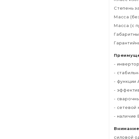
Степень з
Масса (без
Масса (с п
Габаритны
Гарантийн
Преимуще
- инверто
- стабиль
- функции A
- эффекти
- сварочны
- сетевой 
- наличие 
Внимание
силовой о