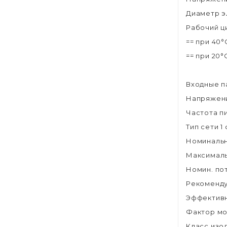
Диаметр э
Рабочий ци
== при 40°
== при 20°
Входные 
Напряжени
Частота п
Тип сети 1 
Номинальн
Максималь
Номин. пот
Рекоменду
Эффективн
Фактор мо
Класс изо