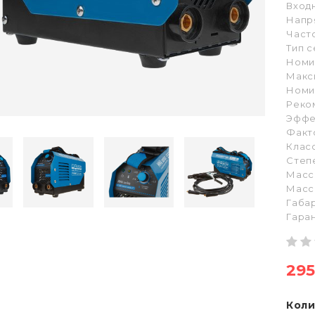
Вход
Напр
Часто
Тип с
Номин
Макс
Номин
Реко
Эффе
Факт
Клас
Степе
Масса
Масса
Габа
Гара
295
Коли