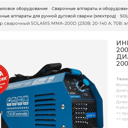
иловое оборудование
Сварочные аппараты и оборудова
ные аппараты для ручной дуговой сварки (электрод)
SOL
 сварочный SOLARIS MMA-200D (230В; 20-140 А; 70В; эле
ИН
200
ДИА
20
Техн
Выхо
Диап
Напр
Диам
Рабоч
== пр
== пр