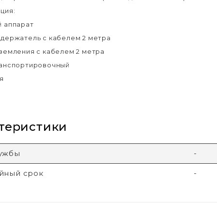
ция:
 аппарат
держатель с кабелем 2 метра
земления с кабелем 2 метра
анспортировочный
я
теристики
лужбы
-
йный срок
-