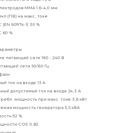
лектродов MMA 1,6-4,0 мм
кл (ПВ) на макс, токе
С (EN 60974-1) 30 %
С 60 %
параметры
е питающей сети 160 - 240 В
итающей сети 50/60 Гц
фазн.
ый ток на входе 13 А
ный допустимый ток на входе 24,3 А
ребл. мощность при макс. токе 3,6 кВт
емая мощность генератора 5,5 кВА
ость 92 %
щности COS 0,82
ляции H