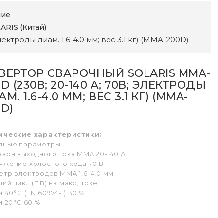
ние
ARIS (Китай)
ктроды диам. 1.6-4.0 мм; вес 3.1 кг) (MMA-200D)
ВЕРТОР СВАРОЧНЫЙ SOLARIS MMA-
D (230В; 20-140 А; 70В; ЭЛЕКТРОДЫ
М. 1.6-4.0 ММ; ВЕС 3.1 КГ) (MMA-
0D)
ические характеристики:
дные параметры
азон выходного тока MMA 20-140 А
яжение холостого хода 70 В
етр электродов MMA 1,6-4,0 мм
ий цикл (ПВ) на макс, токе
и 40°С (EN 60974-1) 30 %
и 20°С 60 %