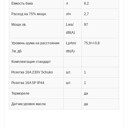
Емкость бака
л
6,2
Расход на 75% мощн.
л/ч
2,7
Мощн.зв.
Lwa/
97
dB(A)
Уровень шума на расстоянии
LpAm/
75,9+/-0,8
7м, дБ
db(A)
Комплектация стандарт
Розетка 16A 230V Schuko
шт.
1
Розетка 16A 5P IP44
шт.
1
Термореле
да
Датчик уровня масла
да