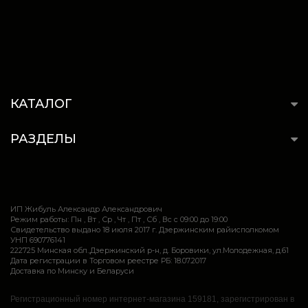
КАТАЛОГ
РАЗДЕЛЫ
ИП Жибуль Александр Александрович
Режим работы: Пн , Вт , Ср , Чт , Пт , Сб , Вс c 09:00 до 19:00
Свидетельство выдано 18 июля 2017 г. Дзержинским райисполкомом
УНП 690776141
222725 Минская обл.,Дзержинский р-н, д. Боровики, ул.Молодежная, д.61
Дата регистрации в Торговом реестре РБ: 18.07.2017
Доставка по Минску и Беларуси
Регистрационный номер интернет-магазина 159181, зарегистрирован в