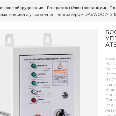
иловое оборудование
Генераторы (Электростанции)
Пр
томатического управления генератором DAEWOO ATS 
БЛ
УП
ATS
Ном.
Макс
Макс
Част
Част
Напр
Коли
Напр
Длин
Вес
Авто
напр