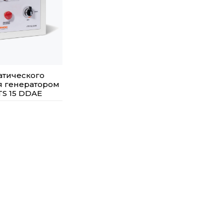
атического
я генератором
S 15 DDAE