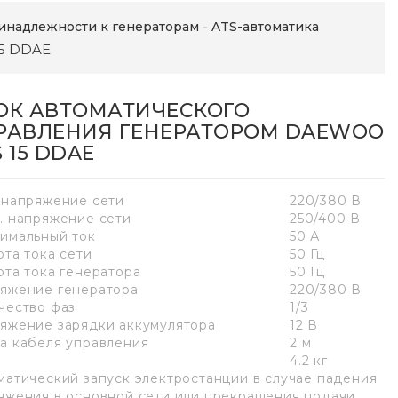
инадлежности к генераторам
ATS-автоматика
15 DDAE
ОК АВТОМАТИЧЕСКОГО
РАВЛЕНИЯ ГЕНЕРАТОРОМ DAEWOO
 15 DDAE
 напряжение сети
220/380 В
. напряжение сети
250/400 В
имальный ток
50 А
ота тока сети
50 Гц
ота тока генератора
50 Гц
яжение генератора
220/380 В
чество фаз
1/3
яжение зарядки аккумулятора
12 В
а кабеля управления
2 м
4.2 кг
матический запуск электростанции в случае падения
яжения в основной сети или прекращения подачи