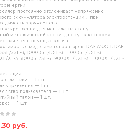
троэнергии.
роллер постоянно отслеживает напряжение
ового аккумулятора электростанции и при
ходимости заряжает его.
ное крепление для монтажа на стену.
ный металлический корпус, доступ к которому
ествляется с помощью ключа.
естимость с моделями генераторов: DAEWOO DDAE
SSE/SSE-3, 10000SE/DSE-3, 11000SE/DSE-3,
XE/XE-3, 8000SE/SE-3, 9000XE/DXE-3, 11000XE/DXE-
лектация:
 автоматики — 1 шт.
ль управления — 1 шт.
водство пользователя — 1 шт.
нтийный талон — 1 шт.
овка — 1 шт.
,30 руб.