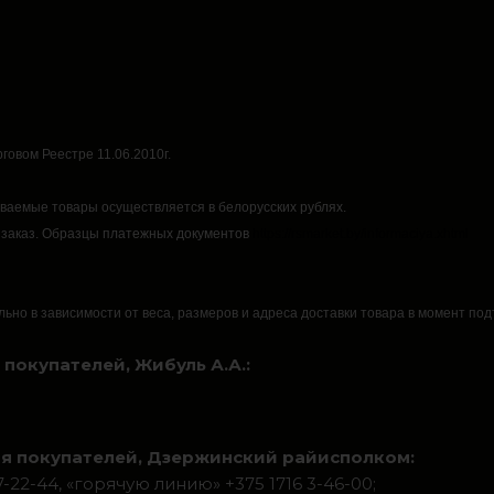
говом Реестре 11.06.2010г.
аваемые товары осуществляется в белорусских рублях.
 заказ.
Образцы платежных документов
https://rsmarket.by/informaciya.xhtml
льно в зависимости от веса, размеров и адреса доставки товара в момент по
покупателей, Жибуль А.А.:
я покупателей, Дзержинский райисполком:
22-44, «горячую линию» +375 1716 3-46-00;