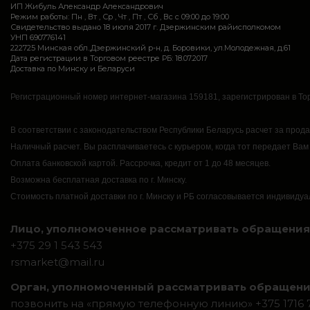
ИП Жибуль Александр Александрович
Режим работы: Пн , Вт , Ср , Чт , Пт , Сб , Вс c 09:00 до 19:00
Свидетельство выдано 18 июля 2017 г. Дзержинским райисполкомом
УНП 690776141
222725 Минская обл.,Дзержинский р-н, д. Боровики, ул.Молодежная, д.61
Дата регистрации в Торговом реестре РБ: 18.07.2017
Доставка по Минску и Беларуси
Регистрационный номер интернет-магазина 159181, зарегистрирован в Тор
В соответствии с законодательством Республики Беларусь расчет за прод
Наличный расчет.
Вы расплачиваетесь с курьером, когда тот передает Вам
Оплата банковской картой.
Рассрочка, кредит от 1 до 48 месяцев.
Возможна бесплатная доставка по г. Минску.
Стоимость платной доставки по г. Минску и РБ согласовывается индивидуа
Лицо, уполномоченное рассматривать обращения 
+375 29 1 543 543
rsmarket@mail.ru
Орган, уполномоченный рассматривать обращени
позвонить на «прямую телефонную линию» +375 1716 7-