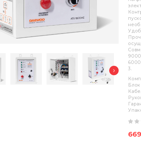
элек
Конт
пуск
необ
Удоб
Проч
осущ
Совм
9000
6000
3.
›
Комп
Блок
Кабе
Руко
Гара
Упак
669