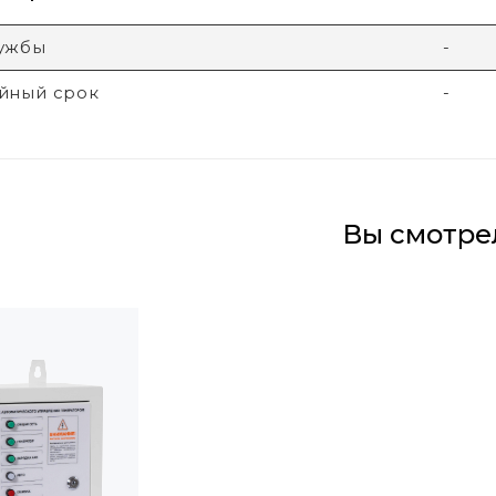
лужбы
-
йный срок
-
Вы смотре