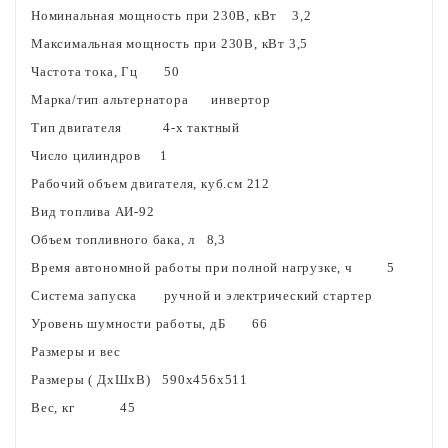
Номинальная мощность при 230В, кВт
3,2
Максимальная мощность при 230В, кВт
3,5
Частота тока, Гц
50
Марка/тип альтернатора
инвертор
Тип двигателя
4-х тактный
Число цилиндров
1
Рабочий объем двигателя, куб.см
212
Вид топлива
АИ-92
Объем топливного бака, л
8,3
Время автономной работы при полной нагрузке, ч
5
Система запуска
ручной и электрический стартер
Уровень шумности работы, дБ
66
Размеры и вес
Размеры ( ДхШхВ)
590х456х511
Вес, кг
45