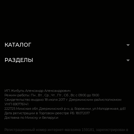
КАТАЛОГ
РАЗДЕЛЫ
ИП Жибуль Александр Александрович
Режим работы: Пн , Вт , Ср , Чт , Пт , Сб , Вс c 09:00 до 19:00
Свидетельство выдано 18 июля 2017 г. Дзержинским райисполкомом
УНП 690776141
222725 Минская обл.,Дзержинский р-н, д. Боровики, ул.Молодежная, д.61
Дата регистрации в Торговом реестре РБ: 18.07.2017
Доставка по Минску и Беларуси
Регистрационный номер интернет-магазина 159181, зарегистрирован в