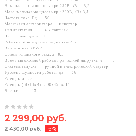
Номинальная мощность при 230В, кВт
3,2
Максимальная мощность при 230В, кВт
3,5
Частота тока, Гц
50
Марка/тип альтернатора
инвертор
Тип двигателя
4-х тактный
Число цилиндров
1
Рабочий объем двигателя, куб.см
212
Вид топлива
АИ-92
Объем топливного бака, л
8,3
Время автономной работы при полной нагрузке, ч
5
Система запуска
ручной и электрический стартер
Уровень шумности работы, дБ
66
Размеры и вес
Размеры ( ДхШхВ)
590х456х511
Вес, кг
45
2 299,00 руб.
-6%
2 430,00 руб.