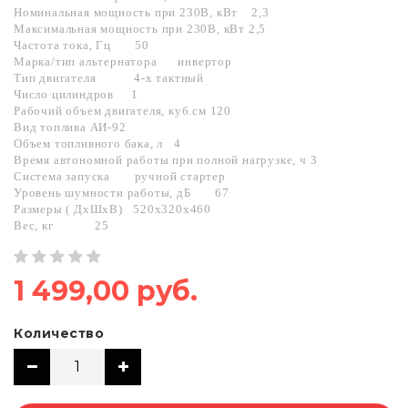
Номинальная мощность при 230В, кВт
2,3
Максимальная мощность при 230В, кВт
2,5
Частота тока, Гц
50
Марка/тип альтернатора
инвертор
Тип двигателя
4-х тактный
Число цилиндров
1
Рабочий объем двигателя, куб.см
120
Вид топлива
АИ-92
Объем топливного бака, л
4
Время автономной работы при полной нагрузке, ч 3
Система запуска
ручной стартер
Уровень шумности работы, дБ
67
Размеры ( ДхШхВ)
520x320x460
Вес, кг
25
1 499,00 руб.
Количество