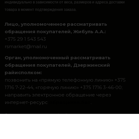
индивидуально в зависимости от веса, размеров и адреса доставки
товара в момент подтверждения заказа.
Лицо, уполномоченное рассматривать
обращения покупателей, Жибуль А.А.:
+375 29 1 543 543
rsmarket@mail.ru
Орган, уполномоченный рассматривать
обращения покупателей, Дзержинский
райисполком:
позвонить на «прямую телефонную линию» +375
1716 7-22-44, «горячую линию» +375 1716 3-46-00;
направить электронное обращение через
интернет-ресурс
обращения.бел
.
Система интернет-магазинов beseller
ЗАКАЗАТЬ ЗВОНОК
Контактный телефон