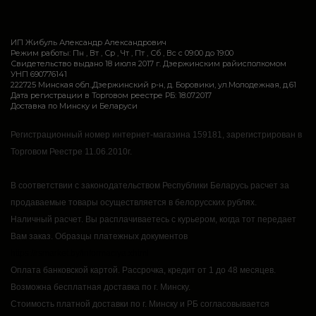
ИП Жибуль Александр Александрович
Режим работы: Пн , Вт , Ср , Чт , Пт , Сб , Вс c 09:00 до 19:00
Свидетельство выдано 18 июля 2017 г. Дзержинским райисполкомом
УНП 690776141
222725 Минская обл.,Дзержинский р-н, д. Боровики, ул.Молодежная, д.61
Дата регистрации в Торговом реестре РБ: 18.07.2017
Доставка по Минску и Беларуси
Регистрационный номер интернет-магазина 159181, зарегистрирован в
Торговом Реестре 11.06.2010г.
В соответствии с законодательством Республики Беларусь расчет за
продаваемые товары осуществляется в белорусских рублях.
Наличный расчет.
Вы расплачиваетесь с курьером, когда тот передает
Вам заказ.
Образцы платежных документов
https://rsmarket.by/informaciya.xhtml
Оплата банковской картой.
Рассрочка, кредит от 1 до 48 месяцев.
Возможна бесплатная доставка по г. Минску.
Стоимость платной доставки по г. Минску и РБ согласовывается