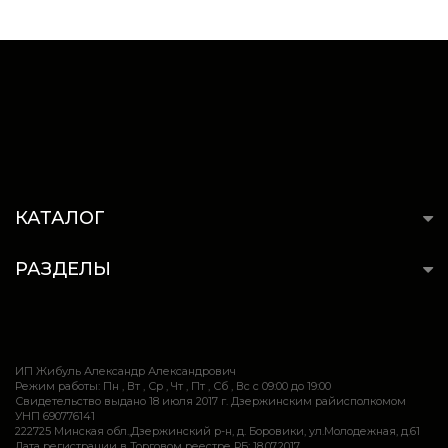
КАТАЛОГ
РАЗДЕЛЫ
ИП Жибуль Александр Александрович
Режим работы: Пн , Вт , Ср , Чт , Пт , Сб , Вс c 09:00 до 19:00
Свидетельство выдано 18 июля 2017 г. Дзержинским райисполкомом
УНП 690776141
222725 Минская обл.,Дзержинский р-н, д. Боровики, ул.Молодежная, д.61
Дата регистрации в Торговом реестре РБ: 18.07.2017