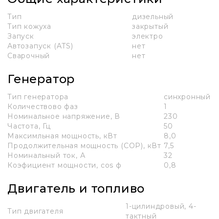
Тип
дизельный
Тип кожуха
закрытый
Запуск
электро
Автозапуск (ATS)
нет
Сварочный
нет
Генератор
Тип генератора
синхронный
Количествово фаз
1
Номинальное напряжение, В
230
Частота, Гц
50
Максимльная мощность, кВт
8,0
Продолжительная мощность (COP), кВт
7,5
Номинальный ток, А
32
Коэфициент мощности, cos ф
0,8
Двигатель и топливо
1-цилиндровый, 4-
Тип двигателя
тактный