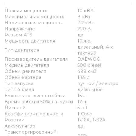
Полная мощность
10 кВА
Максимальная мощность
8 кВт
Номинальная мощность
7.2 кВт
Напряжение
220 В
Разъем ATS
да
Мощность двигателя
16 л.с.
дизельный, 4-х
Тип двигателя
тактный
Производитель двигателя
DAEWOO
Модель двигателя
500 diesel
Объем двигателя
498 см3
Объем картера
1.65 л
Тип запуска
ручной / электро
Тип топлива
дизельное
Емкость топливного бака
15 л
Время работы 50% нагрузки
12 ч
Дисплей
5 в 1
Коэффициент мощности
1 Cosφ
Розетки
1х16А, 1х32А
Аккумулятор
да
Транспортировочный
есть