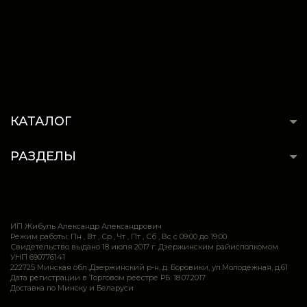
КАТАЛОГ
РАЗДЕЛЫ
ИП Жибуль Александр Александрович
Режим работы: Пн , Вт , Ср , Чт , Пт , Сб , Вс c 09:00 до 19:00
Свидетельство выдано 18 июля 2017 г. Дзержинским райисполкомом
УНП 690776141
222725 Минская обл.,Дзержинский р-н, д. Боровики, ул.Молодежная, д.61
Дата регистрации в Торговом реестре РБ: 18.07.2017
Доставка по Минску и Беларуси