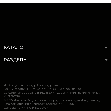
КАТАЛОГ
РАЗДЕЛЫ
ИП Жибуль Александр Александрович
Режим работы: Пн , Вт , Ср , Чт , Пт , Сб , Вс c 09:00 до 19:00
Свидетельство выдано 18 июля 2017 г. Дзержинским райисполкомом
УНП 690776141
222725 Минская обл.,Дзержинский р-н, д. Боровики, ул.Молодежная, д.61
Дата регистрации в Торговом реестре РБ: 18.07.2017
Доставка по Минску и Беларуси