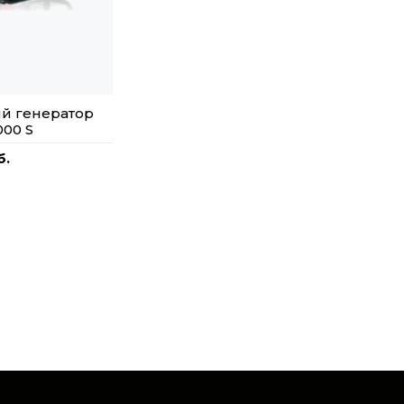
й генератор
00 S
б.