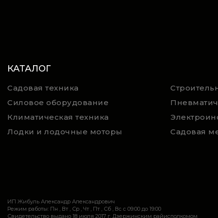
КАТАЛОГ
Садовая техника
Строительн
Силовое оборудование
Пневматич
Климатическая техника
Электроин
Лодки и лодочные моторы
Садовая м
ИП Жибуль Александр Александрович
Режим работы: Пн , Вт , Ср , Чт , Пт , Сб , Вс c 09:00 до 19:00
Свидетельство выдано 18 июля 2017 г. Дзержинским райисполкомом