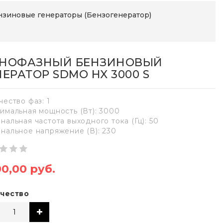
нзиновые генераторы (Бензогенератор)
НОФАЗНЫЙ БЕНЗИНОВЫЙ
НЕРАТОР SDMO HX 3000 S
чество фаз: 1
имальная мощность (Вт): 3000
нальная частота выходного тока (Гц): 50
нальное напряжение (В): 230
00,00 руб.
чество