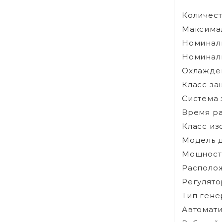
Количест
Максимал
Номиналь
Номиналь
Охлажде
Класс за
Система 
Время ра
Класс из
Модель д
Мощность 
Располож
Регулято
Тип гене
Автомати