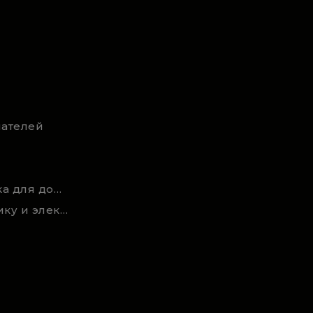
ателей
Новости и статьи техника для дома, сада и ремонта
Акции на садовую технику и электроинструмент на RSmarket.by