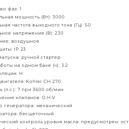
во фаз: 1
ьная мощность (Вт): 3000
ная частота выходного тока (Гц): 50
ное напряжение (В): 230
ние: воздушное
щиты: IP 23
запуска: ручной стартер
боты на одном баке (ч): 3.2
оляции: H
вигателя: Kohler CH 270
(л.с.): 7 при 3600 об/мин
ение клапанов: O.H.V.
р генератора: механический
ратора: бесщеточный
ческий контроль уровня масла: предусмотрен: ос