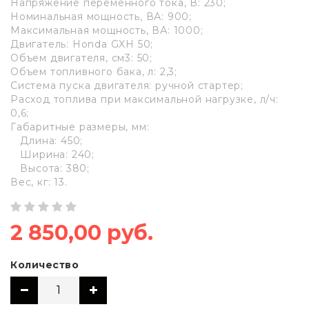
Напряжение переменного тока, В: 230;
Номинальная мощность, ВА: 900;
Максимальная мощность, ВА: 1000;
Двигатель: Honda GXH 50;
Объем двигателя, см3: 50;
Объем топливного бака, л: 2,3;
Система пуска двигателя: ручной стартер;
Расход топлива при максимальной нагрузке, л/ч:
0,6;
Габаритные размеры, мм:
Длина: 450;
Ширина: 240;
Высота: 380;
Вес, кг: 13.
2 850,00 руб.
Количество