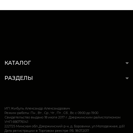
КАТАЛОГ
РАЗДЕЛЫ
ИП Жибуль Александр Александрович
Режим работы: Пн , Вт , Ср , Чт , Пт , Сб , Вс c 09:00 до 19:00
Свидетельство выдано 18 июля 2017 г. Дзержинским райисполкомом
УНП 690776141
222725 Минская обл.,Дзержинский р-н, д. Боровики, ул.Молодежная, д.61
Дата регистрации в Торговом реестре РБ: 18.07.2017