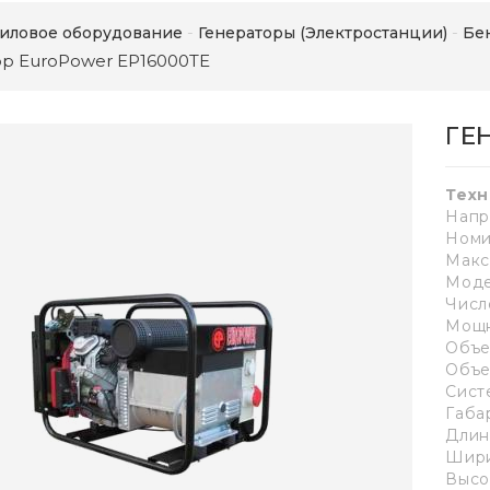
иловое оборудование
Генераторы (Электростанции)
Бе
ор EuroPower EP16000TE
ГЕ
Техн
Напр
Номи
Макс
Моде
Число
Мощно
Объе
Объе
Сист
Габа
Длин
Шири
Высо