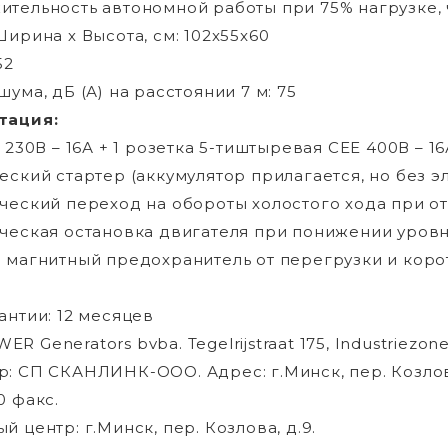
тельность автономной работы при 75% нагрузке, ч
Ширина х Высота, см: 102x55x60
52
ума, дБ (А) на расстоянии 7 м: 75
тация:
 230В – 16А + 1 розетка 5-тиштыревая СЕЕ 400В – 1
еский стартер (аккумулятор прилагается, но без э
ческий переход на обороты холостого хода при о
ческая остановка двигателя при понижении уров
 магнитный предохранитель от перегрузки и коро
антии: 12 месяцев
 Generators bvba. Tegelrijstraat 175, Industriezone
: СП СКАНЛИНК-ООО. Адрес: г.Минск, пер. Козлова, д
0 факс.
й центр: г.Минск, пер. Козлова, д.9.