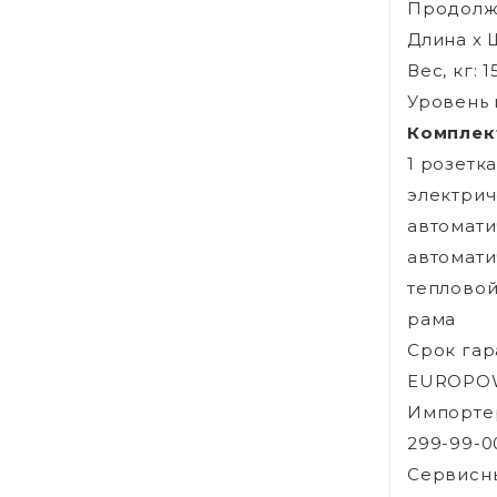
Продолжи
Длина х 
Вес, кг: 1
Уровень ш
Комплек
1 розетка
электрич
автомати
автомати
тепловой
рама
Срок гар
EUROPOWER
Импортер
299-99-0
Сервисны