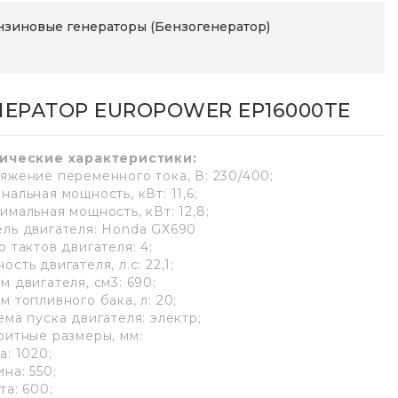
нзиновые генераторы (Бензогенератор)
НЕРАТОР EUROPOWER EP16000TE
ические характеристики:
яжение переменного тока, В: 230/400;
нальная мощность, кВт: 11,6;
имальная мощность, кВт: 12,8;
ль двигателя: Honda GX690
 тактов двигателя: 4;
сть двигателя, л.с: 22,1;
м двигателя, см3: 690;
м топливного бака, л: 20;
ема пуска двигателя: электр;
ритные размеры, мм:
а: 1020;
на: 550;
та: 600;