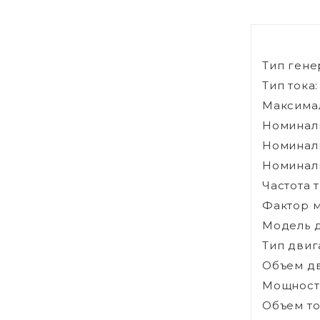
Тип гене
Тип тока
Максимал
Номиналь
Номиналь
Номиналь
Частота т
Фактор м
Модель д
Тип двиг
Объем дви
Мощность,
Объем то