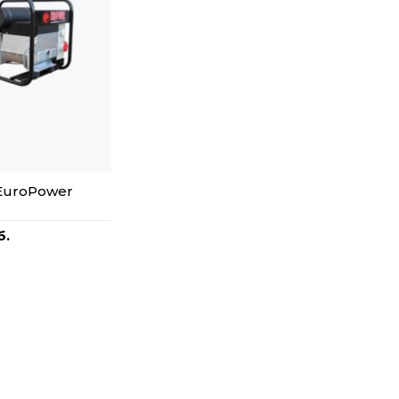
EuroPower
б.