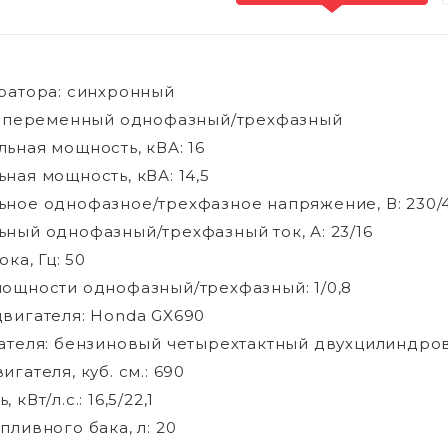
ратора: синхронный
: переменный однофазный/трехфазный
ьная мощность, кВА: 16
ная мощность, кВА: 14,5
ное однофазное/трехфазное напряжение, В: 230/
ный однофазный/трехфазный ток, А: 23/16
ока, Гц: 50
ощности однофазный/трехфазный: 1/0,8
вигателя: Honda GX690
ателя: бензиновый четырехтактный двухцилиндр
гателя, куб. см.: 690
 кВт/л.с.: 16,5/22,1
пливного бака, л: 20