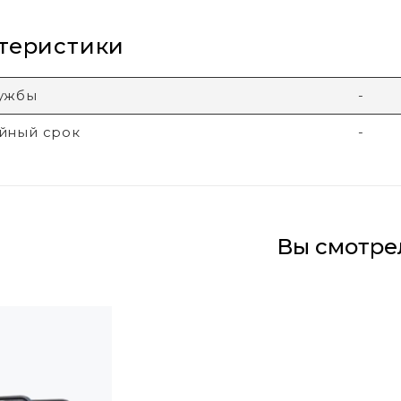
теристики
лужбы
-
йный срок
-
Вы смотре