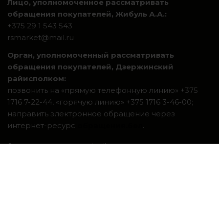
Лицо, уполномоченное рассматривать
обращения покупателей, Жибуль А.А.:
+375 29 1 543 543
rsmarket@mail.ru
Орган, уполномоченный рассматривать
обращения покупателей, Дзержинский
райисполком:
позвонить на «прямую телефонную линию» +375
1716 7-22-44, «горячую линию» +375 1716 3-46-00;
направить электронное обращение через
интернет-ресурс
обращения.бел
.
Система интернет-магазинов beseller
ЗАКАЗАТЬ ЗВОНОК
Контактный телефон
Ваше имя