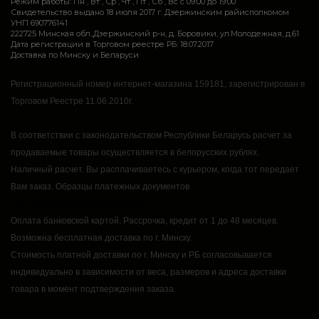
Режим работы: Пн , Вт , Ср , Чт , Пт , Сб , Вс c 09:00 до 19:00
Свидетельство выдано 18 июля 2017 г. Дзержинским райисполкомом
УНП 690776141
222725 Минская обл.,Дзержинский р-н, д. Боровики, ул.Молодежная, д.61
Дата регистрации в Торговом реестре РБ: 18.07.2017
Доставка по Минску и Беларуси
Регистрационный номер интернет-магазина 159181, зарегистрирован в
Торговом Реестре 11.06.2010г.
В соответствии с законодательством Республики Беларусь расчет за
продаваемые товары осуществляется в белорусских рублях.
Наличный расчет.
Вы расплачиваетесь с курьером, когда тот передает
Вам заказ.
Образцы платежных документов
https://rsmarket.by/informaciya.xhtml
Оплата банковской картой.
Рассрочка, кредит от 1 до 48 месяцев.
Возможна бесплатная доставка по г. Минску.
Стоимость платной доставки по г. Минску и РБ согласовывается
индивидуально в зависимости от веса, размеров и адреса доставки
товара в момент подтверждения заказа.