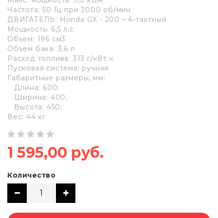
Частота: 50 Гц при 3000 об/мин
ДВИГАТЕЛЬ: Honda GX - 200 – 4-тактный
Мощность: 6,5 л.с.
Объем: 196 см3
Объем бака: 3,6 л
Расход топлива: 313 г/кВт.ч.
Пусковая система: ручная
Габаритные размеры, мм:
Длина: 600;
Ширина: 400;
Высота: 450;
Вес: 44 кг
1 595,00 руб.
Количество