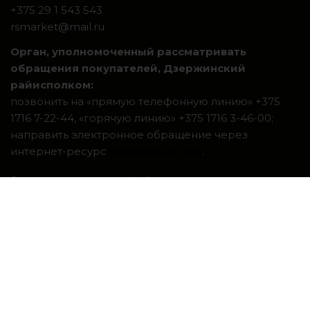
+375 29 1 543 543
rsmarket@mail.ru
Орган, уполномоченный рассматривать
обращения покупателей, Дзержинский
райисполком:
позвонить на «прямую телефонную линию» +375
1716 7-22-44, «горячую линию» +375 1716 3-46-00;
направить электронное обращение через
интернет-ресурс
обращения.бел
.
Система интернет-магазинов beseller
ЗАКАЗАТЬ ЗВОНОК
Контактный телефон
Ваше имя
Комментарий