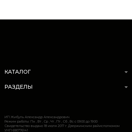
КАТАЛОГ
РАЗДЕЛЫ
ИП Жибуль Александр Александрович
Режим работы: Пн , Вт , Ср , Чт , Пт , Сб , Вс c 09:00 до 19:00
Свидетельство выдано 18 июля 2017 г. Дзержинским райисполкомом
УНП 690776141