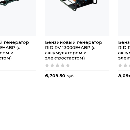
й генератор
Бензиновый генератор
Бенз
1E+АВР (с
RID RV 13000E+АВР (с
RID 
ром и
аккумулятором и
акку
ртом)
электростартом)
элек
6,709.50
8,09
руб.