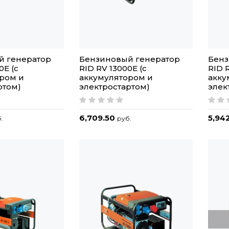
й генератор
Бензиновый генератор
Бенз
0E (с
RID RV 13000E (с
RID R
ром и
аккумулятором и
акку
ртом)
электростартом)
элек
6,709.50
5,94
.
руб.