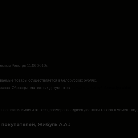
говом Реестре 11.06.2010г.
аваемые товары осуществляется в белорусских рублях.
 заказ.
Образцы платежных документов
https://rsmarket.by/informaciya.xhtml
льно в зависимости от веса, размеров и адреса доставки товара в момент по
покупателей, Жибуль А.А.: