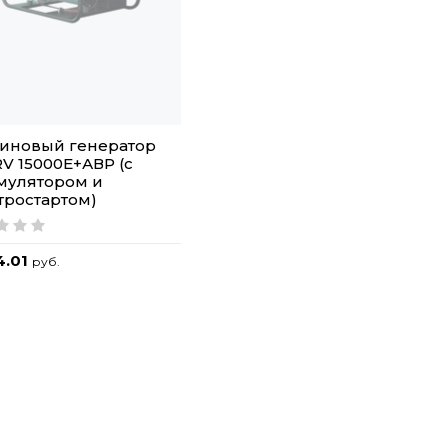
иновый генератор
RV 15000E+АВР (с
мулятором и
тростартом)
4.01
руб.