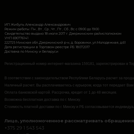
ИП Жибуль Александр Александрович
Режим работы: Пн , Вт , Ср , Чт , Пт , Сб , Вс c 09:00 до 19:00
Свидетельство выдано 18 июля 2017 г. Дзержинским райисполкомом
УНП 690776141
222725 Минская обл.,Дзержинский р-н, д. Боровики, ул.Молодежная, д.61
Дата регистрации в Торговом реестре РБ: 18.07.2017
Доставка по Минску и Беларуси
Регистрационный номер интернет-магазина 159181, зарегистрирован в Тор
В соответствии с законодательством Республики Беларусь расчет за прод
Наличный расчет.
Вы расплачиваетесь с курьером, когда тот передает Вам
Оплата банковской картой.
Рассрочка, кредит от 1 до 48 месяцев.
Возможна бесплатная доставка по г. Минску.
Стоимость платной доставки по г. Минску и РБ согласовывается индивидуа
Лицо, уполномоченное рассматривать обращения 
+375 29 1 543 543