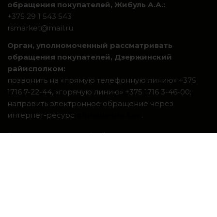
обращения покупателей, Жибуль А.А.:
+375 29 1 543 543
rsmarket@mail.ru
Орган, уполномоченный рассматривать
обращения покупателей, Дзержинский
райисполком:
позвонить на «прямую телефонную линию» +375
1716 7-22-44, «горячую линию» +375 1716 3-46-00;
направить электронное обращение через
интернет-ресурс
обращения.бел
.
Система интернет-магазинов beseller
ЗАКАЗАТЬ ЗВОНОК
Контактный телефон
Ваше имя
Комментарий