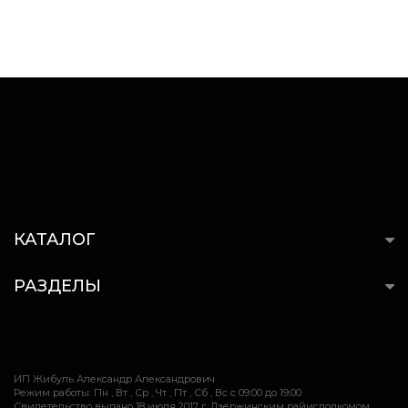
КАТАЛОГ
РАЗДЕЛЫ
ИП Жибуль Александр Александрович
Режим работы: Пн , Вт , Ср , Чт , Пт , Сб , Вс c 09:00 до 19:00
Свидетельство выдано 18 июля 2017 г. Дзержинским райисполкомом