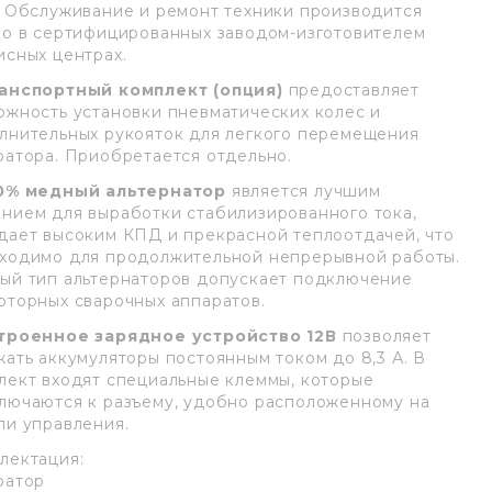
. Обслуживание и ремонт техники производится
ко в сертифицированных заводом-изготовителем
исных центрах.
анспортный комплект (опция)
предоставляет
ожность установки пневматических колес и
лнительных рукояток для легкого перемещения
ратора. Приобретается отдельно.
0% медный альтернатор
является лучшим
нием для выработки стабилизированного тока,
дает высоким КПД и прекрасной теплоотдачей, что
ходимо для продолжительной непрерывной работы.
ый тип альтернаторов допускает подключение
рторных сварочных аппаратов.
троенное зарядное устройство 12В
позволяет
жать аккумуляторы постоянным током до 8,3 А. В
лект входят специальные клеммы, которые
лючаются к разъему, удобно расположенному на
ли управления.
лектация:
ратор