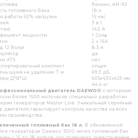
топлива
бензин, АИ-92
сть топливного бака
18 л.
я работы 50% нагрузки
15 час
лей
3 в 1
(max)
14,5 A
фициент мощности
1 Cosφ
тки
2 х 16А
д 12 Вольт
8.3 A
мулятор
да
ем ATS
нет
спортировочный комплект
опция
ень шума на удалении 7 м
69.3 дБ
еры Д*В*Ш
605x430x425 мм.
44.4 кг
офессиональный двигатель DAEWOO
с моторным
рсом более 1500 моточасов специально разработан
серии генераторов Master Line. Уникальный серийный
р двигателя гарантирует контроль качества на всех
иях производства.
еличенный топливный бак 18 л.
В обновленной
йке генераторов Daewoo 3500-series топливный бак
ичен с 15 до 18 литров, что позволило довести время