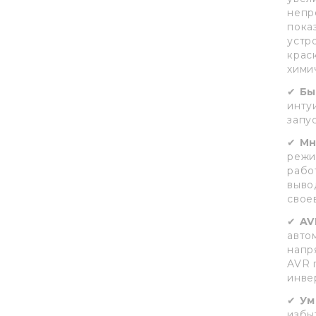
непр
пока
устр
крас
хими
✔
Бы
инту
запу
✔
Мн
режи
рабо
выво
свое
✔
AV
авто
напр
AVR 
инве
✔
Ум
избы