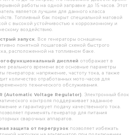
ерывной работы на одной заправке до 15 часов. Этот
затель является лучшим для данного класса
ойств. Топливный бак покрыт специальной матовой
кой с высокой устойчивостью к коррозионному и
ческому воздействию.
стрый запуск
. Все генераторы оснащены
итивно понятной пошаговой схемой быстрого
ска, расположенной на топливном баке.
огофункциональный дисплей
отображает в
ме реального времени все основные параметры
ты генератора: напряжение, частоту тока, а также
дит количество отработанных мото-часов для
временного технического обслуживания.
R (Automatic Voltage Regulator)
. Электронный блок
матического контроля поддерживает заданное
яжение и гарантирует подачу качественного тока.
позволяет применять генератор для питания
рторных сварочных аппаратов.
ная защита от перегрузок
позволяет избежать
точной нагрузки на альтернатор при подключении