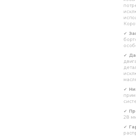
потр
искл
испо
Коро
✔
За
борт
особ
✔
Да
двиг
дета
искл
масл
✔
Ни
прим
сист
✔
Пр
28 м
✔
Га
расп