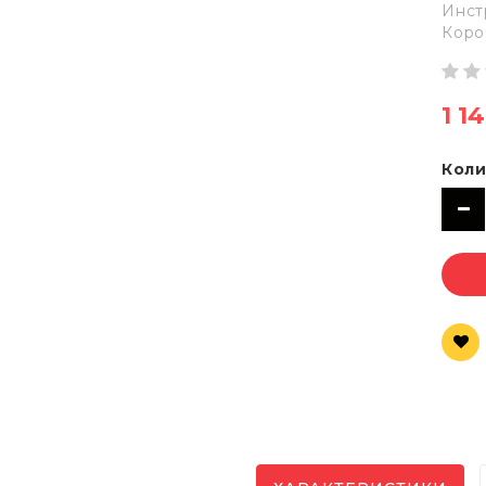
Инст
Коро
1 1
Коли