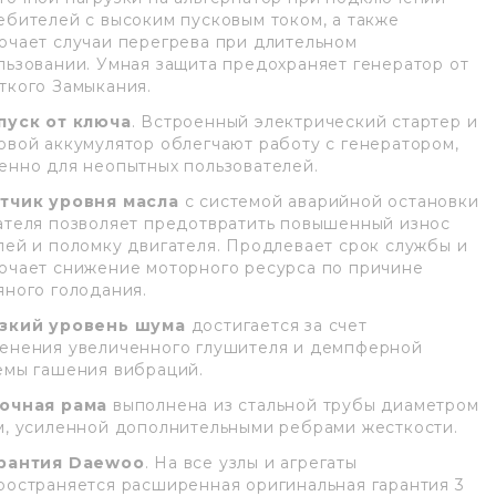
ебителей с высоким пусковым током, а также
ючает случаи перегрева при длительном
льзовании. Умная защита предохраняет генератор от
ткого Замыкания.
пуск от ключа
. Встроенный электрический стартер и
овой аккумулятор облегчают работу с генератором,
енно для неопытных пользователей.
тчик уровня масла
с системой аварийной остановки
ателя позволяет предотвратить повышенный износ
лей и поломку двигателя. Продлевает срок службы и
ючает снижение моторного ресурса по причине
яного голодания.
зкий уровень шума
достигается за счет
енения увеличенного глушителя и демпферной
емы гашения вибраций.
очная рама
выполнена из стальной трубы диаметром
м, усиленной дополнительными ребрами жесткости.
рантия Daewoo
. На все узлы и агрегаты
ространяется расширенная оригинальная гарантия 3