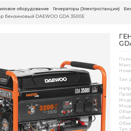
иловое оборудование
Генераторы (Электростанции)
Бе
ор бензиновый DAEWOO GDA 3500E
ГЕ
GD
Полн
Макс
Номи
Тип 
Напр
Прои
Моде
Мощн
Объе
объе
Объе
Тип 