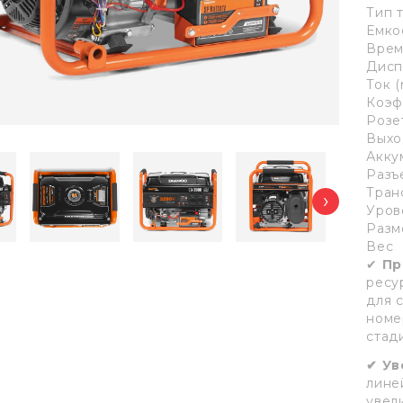
Тип 
Емко
Врем
Дисп
Ток 
Коэф
Розе
Выхо
Акку
Разъ
Тран
›
Уров
Разм
Вес
✔
Пр
ресу
для 
номе
стад
✔
Ув
лине
увел