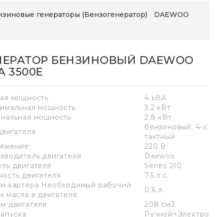
нзиновые генераторы (Бензогенератор)
DAEWOO
НЕРАТОР БЕНЗИНОВЫЙ DAEWOO
A 3500E
ая мощность
4 кВА
имальная мощность
3.2 кВт
нальная мощность
2.8 кВт
бензиновый, 4-х
двигателя
тактный
яжение
220 В
зводитель двигателя
Daewoo
ль двигателя
Series 210
ость двигателя
7.5 л.с.
м картера Необходимый рабочий
0.6 л.
м масла в двигателе.
м двигателя
208 см3
запуска
Ручной+Электро