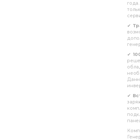
года
толь
серв
✔
Тр
возм
допо
гене
✔
10
реше
обла
необ
Данн
инве
✔
Вс
заря
комп
подк
пане
Комп
Гене