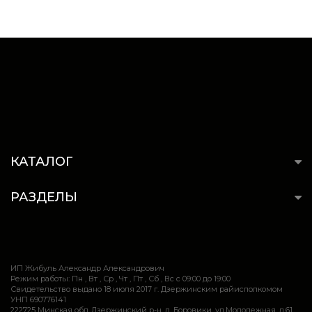
КАТАЛОГ
РАЗДЕЛЫ
ИП Жибуль Александр Александрович
Режим работы: Пн , Вт , Ср , Чт , Пт , Сб , Вс c 09:00 до 19:00
Свидетельство выдано 18 июля 2017 г. Дзержинским райисполкомом
УНП 690776141
222725 Минская обл.,Дзержинский р-н, д. Боровики, ул.Молодежная, д.61