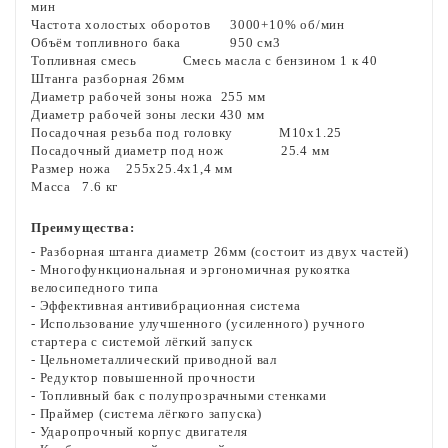
мин
Частота холостых оборотов
3000+10% об/мин
Объём топливного бака
950 см3
Топливная смесь
Смесь масла с бензином 1 к 40
Штанга
разборная 26мм
Диаметр рабочей зоны ножа
255 мм
Диаметр рабочей зоны лески
430 мм
Посадочная резьба под головку
М10х1.25
Посадочный диаметр под нож
25.4 мм
Размер ножа
255x25.4x1,4 мм
Масса
7.6 кг
Преимущества:
- Разборная штанга диаметр 26мм (состоит из двух частей)
- Многофункциональная и эргономичная рукоятка
велосипедного типа
- Эффективная антивибрационная система
- Использование улучшенного (усиленного) ручного
стартера с системой лёгкий запуск
- Цельнометаллический приводной вал
- Редуктор повышенной прочности
- Топливный бак с полупрозрачными стенками
- Праймер (система лёгкого запуска)
- Ударопрочный корпус двигателя