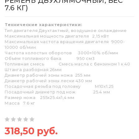
РЕМЕНЬ ДВУХЛЯМОЧНЫЙ, ВЕС
7.6 КГ)
Технические характеристики:
Тип двигателя
Двухтактный, воздушное охлаждение
Максимальная мощность двигателя
2,15 кВт
Максимальная частота вращения двигателя
9000-
10000 об/мин
Частота холостых оборотов
3000+10% об/мин
Объём топливного бака
950 см3
Топливная смесь
Смесь масла с бензином 1 к 40
Штанга
разборная 26мм
Диаметр рабочей зоны ножа
255 мм
Диаметр рабочей зоны лески
430 мм
Посадочная резьба под головку
М10х1.25
Посадочный диаметр под нож
25.4 мм
Размер ножа
255x25.4x1,4 мм
Масса
7.6 кг
318,50 руб.