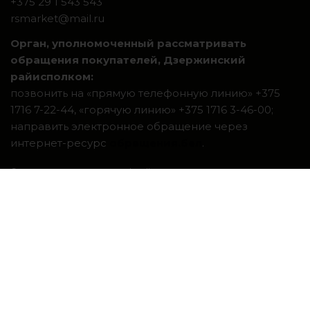
+375 29 1 543 543
rsmarket@mail.ru
Орган, уполномоченный рассматривать
обращения покупателей, Дзержинский
райисполком:
позвонить на «прямую телефонную линию» +375
1716 7-22-44, «горячую линию» +375 1716 3-46-00;
направить электронное обращение через
интернет-ресурс
обращения.бел
.
Система интернет-магазинов beseller
ЗАКАЗАТЬ ЗВОНОК
Контактный телефон
Ваше имя
Комментарий
перезвоните мне