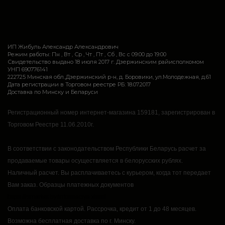
ИП Жибуль Александр Александрович
Режим работы: Пн , Вт , Ср , Чт , Пт , Сб , Вс c 09:00 до 19:00
Свидетельство выдано 18 июля 2017 г. Дзержинским райисполкомом
УНП 690776141
222725 Минская обл.,Дзержинский р-н, д. Боровики, ул.Молодежная, д.61
Дата регистрации в Торговом реестре РБ: 18.07.2017
Доставка по Минску и Беларуси
Регистрационный номер интернет-магазина 159181, зарегистрирован в
Торговом Реестре 11.06.2010г.
В соответствии с законодательством Республики Беларусь расчет за
продаваемые товары осуществляется в белорусских рублях.
Наличный расчет.
Вы расплачиваетесь с курьером, когда тот передает
Вам заказ.
Образцы платежных документов
https://rsmarket.by/informaciya.xhtml
Оплата банковской картой.
Рассрочка, кредит от 1 до 48 месяцев.
Возможна бесплатная доставка по г. Минску.