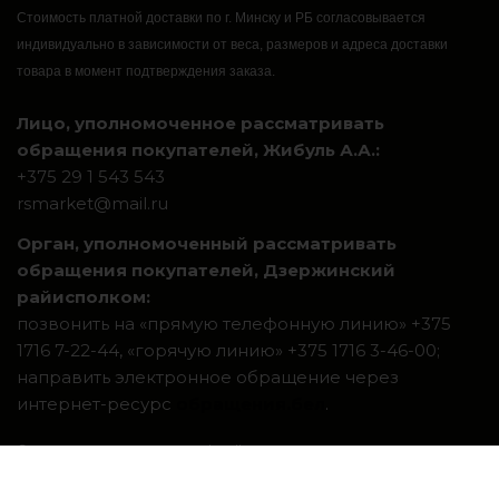
Стоимость платной доставки по г. Минску и РБ согласовывается
индивидуально в зависимости от веса, размеров и адреса доставки
товара в момент подтверждения заказа.
Лицо, уполномоченное рассматривать
обращения покупателей, Жибуль А.А.:
+375 29 1 543 543
rsmarket@mail.ru
Орган, уполномоченный рассматривать
обращения покупателей, Дзержинский
райисполком:
позвонить на «прямую телефонную линию» +375
1716 7-22-44, «горячую линию» +375 1716 3-46-00;
направить электронное обращение через
интернет-ресурс
обращения.бел
.
Система интернет-магазинов beseller
ЗАКАЗАТЬ ЗВОНОК