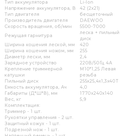
Тип аккумулятора
Li-Ion
Напряжение аккумулятора, В
42 (2х21)
Тип двигателя
бесщеточный
Производитель двигателя
DAEWOO
Скорость вращения, об/мин
5500-7000
леска + пильный
Режущая гарнитура
диск
Ширина кошения леской, мм
420
Ширина кошения ножом, мм
255
Диаметр лески, мм
2,4
Зарядное устройство
220В/50Гц 4А
Крепление триммерной
М10*1,25 Левая
катушки
резьба
Пильный диск
255x25,4x1,3x40T
Емкость аккумулятора, Ач
4,0
Габариты (Д*Ш*В), мм
1770х240х140
Вес, кг
5,9
Комплектация:
Триммер - 1 шт.
Рукоятки управления - 2 шт.
Защитный кожух - 1 шт.
Подрезной нож - 1 шт.
Наплечный ремень - 1 шт.