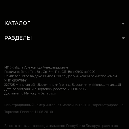
КАТАЛОГ
РАЗДЕЛЫ
ИП Жибуль Александр Александрович
Режим работы: Пн , Вт , Ср , Чт , Пт , Сб , Вс c 09:00 до 19:00
Свидетельство выдано 18 июля 2017 г. Дзержинским райисполкомом
УНП 690776141
222725 Минская обл.,Дзержинский р-н, д. Боровики, ул.Молодежная, д.61
Дата регистрации в Торговом реестре РБ: 18.07.2017
Доставка по Минску и Беларуси
Регистрационный номер интернет-магазина 159181, зарегистрирован в
Торговом Реестре 11.06.2010г.
В соответствии с законодательством Республики Беларусь расчет за