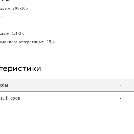
а, мм 200-305
ес
а,мм 1,4-3,0
адочного отверстия,мм 25,4
теристики
ужбы
-
ный срок
-