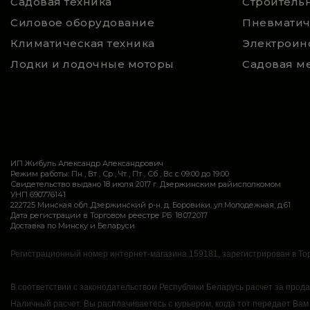
Садовая техника
Строительн
Силовое оборудование
Пневматич
Климатическая техника
Электроин
Лодки и лодочные моторы
Садовая м
ИП Жибуль Александр Александрович
Режим работы: Пн , Вт , Ср , Чт , Пт , Сб , Вс c 09:00 до 19:00
Свидетельство выдано 18 июля 2017 г. Дзержинским райисполкомом
УНП 690776141
222725 Минская обл.,Дзержинский р-н, д. Боровики, ул.Молодежная, д.61
Дата регистрации в Торговом реестре РБ: 18.07.2017
Доставка по Минску и Беларуси
Регистрационный номер интернет-магазина 159181, зарегистрирован в Тор
В соответствии с законодательством Республики Беларусь расчет за прод
Наличный расчет.
Вы расплачиваетесь с курьером, когда тот передает Вам