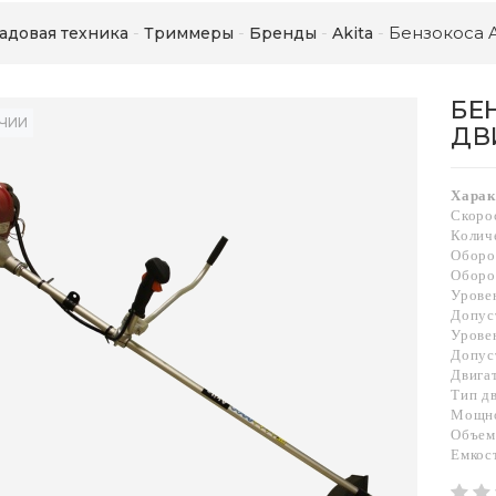
Бензокоса A
адовая техника
Триммеры
Бренды
Akita
БЕ
ИЧИИ
ДВ
Харак
Скоро
Колич
Оборо
Оборо
Урове
Допус
Урове
Допус
Двига
Тип д
Мощно
Объем 
Емкост