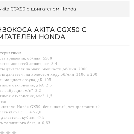
kita CGX50 с двигателем Honda
НЗОКОСА AKITA CGX50 С
ИГАТЕЛЕМ HONDA
теристики:
сть вращения, об/мин 5500
ество лопастей лезвия, шт 3-4
ты двигателя на макс. мощности,об/мин 7000
ты двигателя на холостом ходу,об/мин 3100 ± 200
нь мощности звука, дБ 105
тимое отклонение, дБА 2,6
нь вибрации, м/с? 3,2
тимое отклонение, м/с? 1,5
тель
вигателя Honda GX50, бензиновый, четырехтактный
сть кВт/л.с. 1,47/2,0
двигателя, куб.см 47,9
ь топливного бака, л 0,63