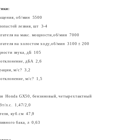
тики:
ащения, об/мин 5500
лопастей лезвия, шт 3-4
гателя на макс. мощности,об/мин 7000
гателя на холостом ходу,об/мин 3100 ± 200
ности звука, дБ 105
отклонение, дБА 2,6
рации, м/с? 3,2
отклонение, м/с? 1,5
ля Honda GX50, бензиновый, четырехтактный
т/л.с. 1,47/2,0
теля, куб.см 47,9
ливного бака, л 0,63
стема