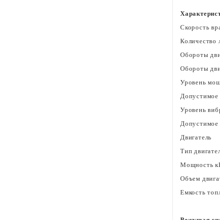
Характерис
Скорость вр
Количество 
Обороты дви
Обороты дви
Уровень мощ
Допустимое 
Уровень виб
Допустимое 
Двигатель
Тип двигате
Мощность кВ
Объем двига
Емкость топ
Режущая си