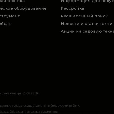
ая техника
Информация для покуп
еское оборудование
Рассрочка
струмент
Расширенный поиск
ебель
говом Реестре 11.06.2010г.
аваемые товары осуществляется в белорусских рублях.
 заказ.
Образцы платежных документов
https://rsmarket.by/informaciya.xhtml