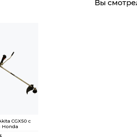
Вы смотре
kita CGX50 с
м Honda
б.