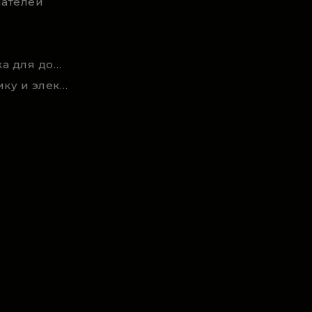
ателей
Новости и статьи техника для дома, сада и ремонта
Акции на садовую технику и электроинструмент на RSmarket.by