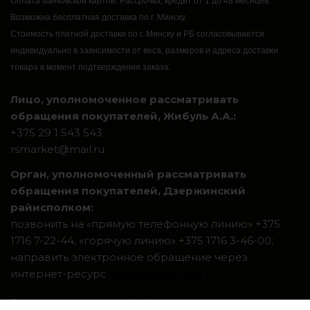
Оплата банковской картой.
Рассрочка, кредит от 1 до 48 месяцев.
Возможна бесплатная доставка по г. Минску.
Стоимость платной доставки по г. Минску и РБ согласовывается
индивидуально в зависимости от веса, размеров и адреса доставки
товара в момент подтверждения заказа.
Лицо, уполномоченное рассматривать
обращения покупателей, Жибуль А.А.:
+375 29 1 543 543
rsmarket@mail.ru
Орган, уполномоченный рассматривать
обращения покупателей, Дзержинский
райисполком:
позвонить на «прямую телефонную линию» +375
1716 7-22-44, «горячую линию» +375 1716 3-46-00;
направить электронное обращение через
интернет-ресурс
обращения.бел
.
Система интернет-магазинов beseller