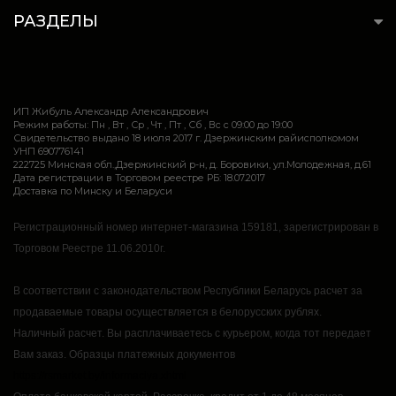
РАЗДЕЛЫ
ИП Жибуль Александр Александрович
Режим работы: Пн , Вт , Ср , Чт , Пт , Сб , Вс c 09:00 до 19:00
Свидетельство выдано 18 июля 2017 г. Дзержинским райисполкомом
УНП 690776141
222725 Минская обл.,Дзержинский р-н, д. Боровики, ул.Молодежная, д.61
Дата регистрации в Торговом реестре РБ: 18.07.2017
Доставка по Минску и Беларуси
Регистрационный номер интернет-магазина 159181, зарегистрирован в
Торговом Реестре 11.06.2010г.
В соответствии с законодательством Республики Беларусь расчет за
продаваемые товары осуществляется в белорусских рублях.
Наличный расчет.
Вы расплачиваетесь с курьером, когда тот передает
Вам заказ.
Образцы платежных документов
https://rsmarket.by/informaciya.xhtml