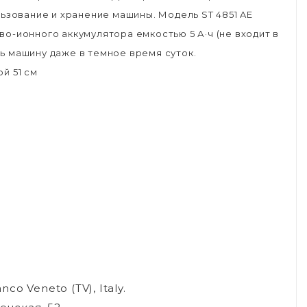
льзование и хранение машины. Модель ST 4851 AE
о-ионного аккумулятора емкостью 5 А·ч (не входит в
ь машину даже в темное время суток.
й 51 см
anco Veneto (TV), Italy.