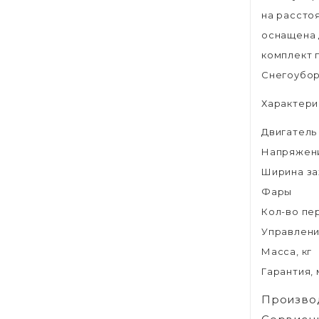
на рассто
оснащена 
комплект 
Снегоубор
Характери
Двигатель
Напряжени
Ширина за
Фары
Кол-во пе
Управлен
Масса, кг
Гарантия,
Произво