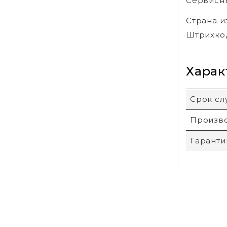
Сервисны
Страна и
Штрихко
Харак
Срок с
Произв
Гаранти