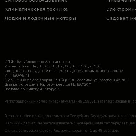
Климатическая техника
Электроин
Лодки и лодочные моторы
Садовая м
ИП Жибуль Александр Александрович
Режим работы: Пн , Вт , Ср , Чт , Пт , Сб , Вс c 09:00 до 19:00
Свидетельство выдано 18 июля 2017 г. Дзержинским райисполкомом
УНП 690776141
222725 Минская обл.,Дзержинский р-н, д. Боровики, ул.Молодежная, д.61
Дата регистрации в Торговом реестре РБ: 18.07.2017
Доставка по Минску и Беларуси
Регистрационный номер интернет-магазина 159181, зарегистрирован в Тор
В соответствии с законодательством Республики Беларусь расчет за прод
Наличный расчет.
Вы расплачиваетесь с курьером, когда тот передает Вам
Оплата банковской картой.
Рассрочка, кредит от 1 до 48 месяцев.