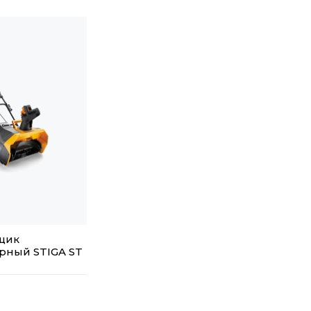
щик
рный STIGA ST