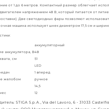
яние от 1 до 6 метров. Компактный размер облегчает испо
двигателем напряжением 48 В, который питается от литиев
поставки). Две светодиодных фары позволяют использоват
очная машина использует шнек диаметром 17,5 см и
ширино
стики:
аккумуляторный
е аккумулятора, В
48
хвата, см
51
LED
редач
1 вперед
ие желобом
ручное
14,5
 мес
12
дитель:
STIGA S.p.A.
, Via del Lavoro, 6 - 31033 Castelfr