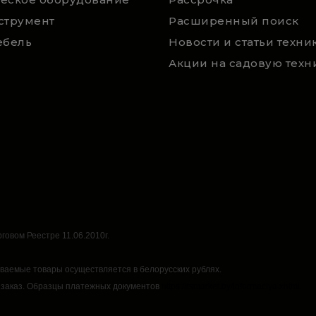
струмент
Расширенный поиск
ебель
говом Реестре 11.06.2010г.
аваемые товары осуществляется в белорусских рублях.
 заказ.
Образцы платежных документов
https://rsmarket.by/informaciya.xhtml