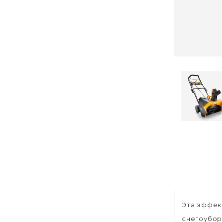
Эта эффек
снегоубо