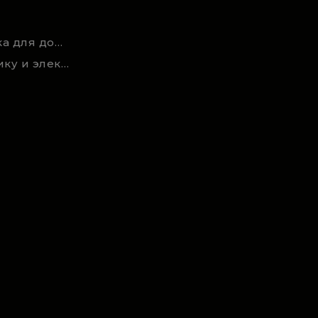
Новости и статьи техника для дома, сада и ремонта
Акции на садовую технику и электроинструмент на RSmarket.by