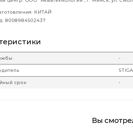
й центр: ООО "Акватехнологии", г. Минск, ул. Смол
зготовления: КИТАЙ
д: 8008984502437
теристики
лужбы
-
одитель
STIGA
йный срок
-
Вы смотре