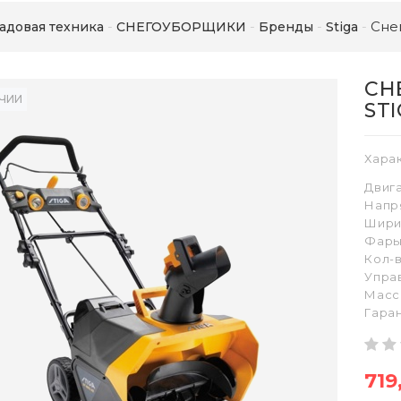
Сне
адовая техника
СНЕГОУБОРЩИКИ
Бренды
Stiga
СН
ИЧИИ
STI
Хара
Двиг
Напр
Шири
Фар
Кол-
Упра
Масса
Гаран
719