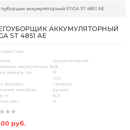
гоуборщик аккумуляторный STIGA ST 4851 AE
ЕГОУБОРЩИК АККУМУЛЯТОРНЫЙ
GA ST 4851 AE
ктеристики:
атель
аккумуляторный
яжение аккумулятора, В
48
на захвата, см
51
ы
LED
во передач
1 вперед
вление желобом
ручное
, кг
14,5
тия, мес
12
,00 руб.