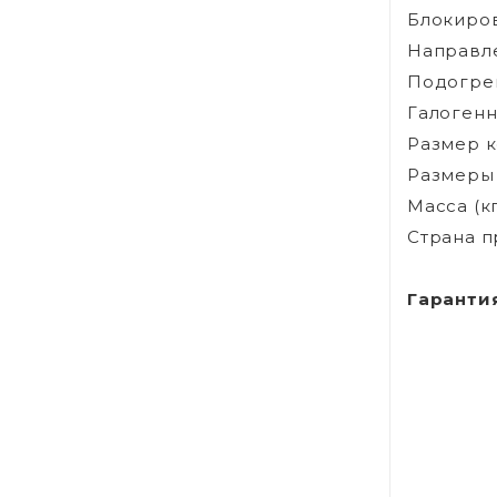
Блокиров
Направле
Подогрев
Галогенн
Размер ко
Размеры 
Масса (кг
Страна п
Гаранти