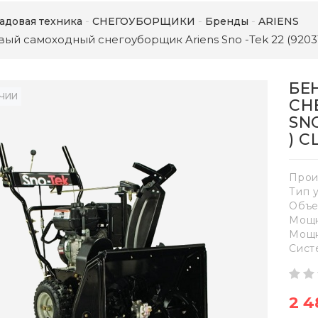
адовая техника
СНЕГОУБОРЩИКИ
Бренды
ARIENS
ый самоходный снегоуборщик Ariens Sno -Tek 22 (920
БЕ
ИЧИИ
СН
SNO
) 
Прои
Тип 
Объе
Мощн
Мощно
Сист
2 4