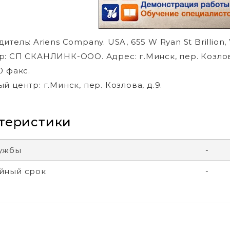
тель: Ariens Company. USA, 655 W Ryan St Brillion, 
: СП СКАНЛИНК-ООО. Адрес: г.Минск, пер. Козлова, д
0 факс.
й центр: г.Минск, пер. Козлова, д.9.
теристики
лужбы
-
йный срок
-