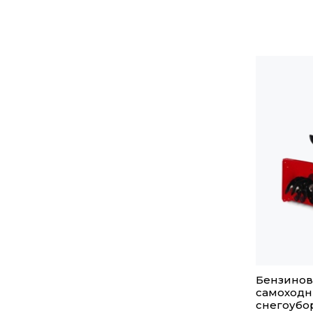
Бензино
самоход
снегоубо