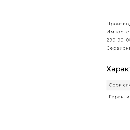
Производи
Импортер
299-99-0
Сервисны
Харак
Срок с
Гаранти