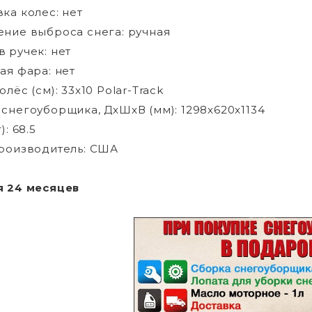
ка колес: нет
ние выброса снега: ручная
 ручек: нет
ая фара: нет
лёс (см): 33x10 Polar-Track
снегоуборщика, ДxШxВ (мм): 1298x620x1134
): 68.5
роизводитель: США
я 24 месяцев