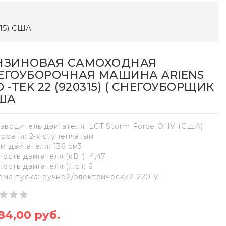
315) США
НЗИНОВАЯ САМОХОДНАЯ
ЕГОУБОРОЧНАЯ МАШИНА ARIENS
 -TEK 22 (920315) ( СНЕГОУБОРЩИК
США
зводитель двигателя: LCT Storm Force OHV (США)
уровня: 2-х ступенчатый
м двигателя: 136 см3
ость двигателя (кВт): 4,47
сть двигателя (л.с.): 6
ема пуска: ручной/электрический 220 V
84,00 руб.