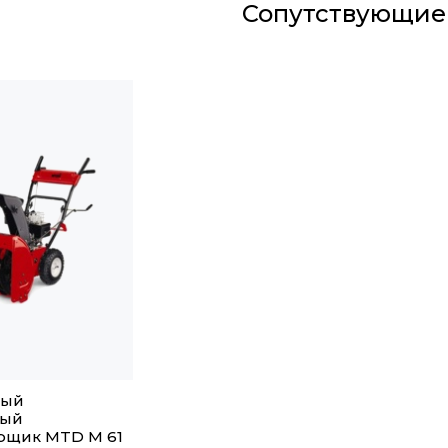
Сопутствующие
вый
ный
рщик MTD M 61