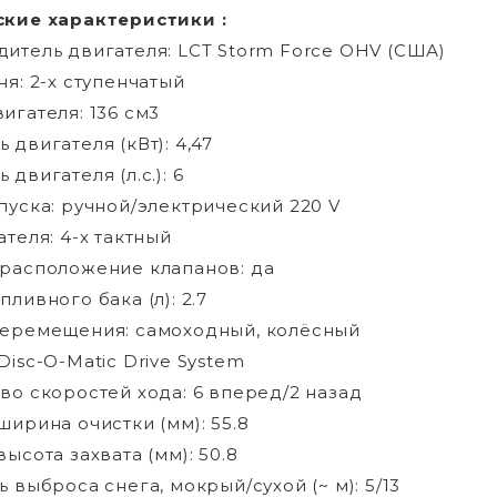
ские характеристики :
итель двигателя: LCT Storm Force OHV (США)
ня: 2-х ступенчатый
игателя: 136 см3
 двигателя (кВт): 4,47
двигателя (л.с.): 6
пуска: ручной/электрический 220 V
ателя: 4-х тактный
расположение клапанов: да
ливного бака (л): 2.7
перемещения: самоходный, колёсный
Disc-O-Matic Drive System
во скоростей хода: 6 вперед/2 назад
ширина очистки (мм): 55.8
ысота захвата (мм): 50.8
ь выброса снега, мокрый/сухой (~ м): 5/13