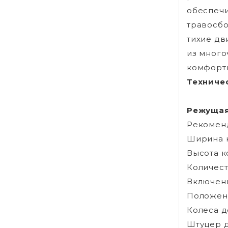
обеспечи
травосбо
тихие дв
из много
комфортн
Техниче
Режущая
Рекоменд
Ширина к
Высота к
Количест
Включени
Положени
Колеса д
Штуцер д