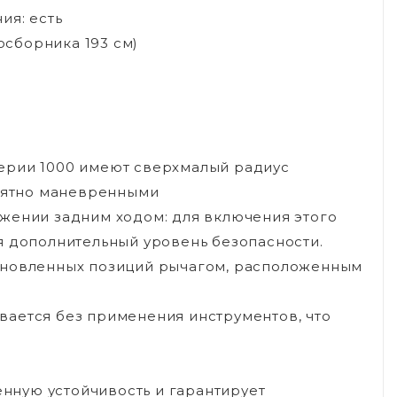
ия: есть
авосборника 193 см)
ерии 1000 имеют сверхмалый радиус
роятно маневренными
ижении задним ходом: для включения этого
я дополнительный уровень безопасности.
ановленных позиций рычагом, расположенным
вается без применения инструментов, что
ную устойчивость и гарантирует