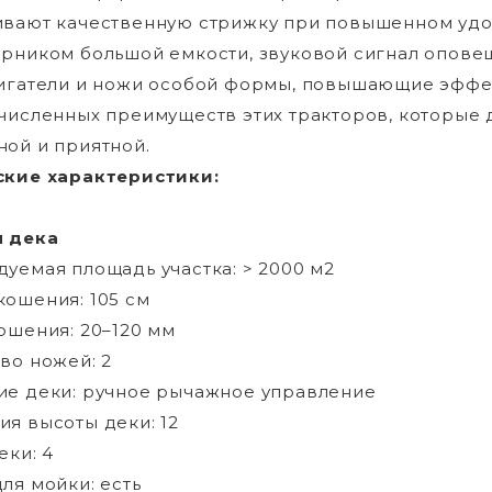
вают качественную стрижку при повышенном удо
рником большой емкости, звуковой сигнал опове
игатели и ножи особой формы, повышающие эффек
численных преимуществ этих тракторов, которые 
ой и приятной.
ские характеристики:
 дека
уемая площадь участка: > 2000 м2
ошения: 105 см
ошения: 20–120 мм
во ножей: 2
е деки: ручное рычажное управление
я высоты деки: 12
еки: 4
ля мойки: есть