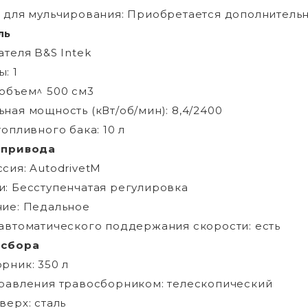
 для мульчирования: Приобретается дополнительно
ль
ателя B&S Intek
: 1
объем^ 500 см3
ная мощность (кВт/об/мин): 8,4/2400
топливного бака: 10 л
 привода
сия: AutodrivetM
: Бесступенчатая регулировка
ие: Педальное
автоматического поддержания скорости: есть
 сбора
рник: 350 л
равления травосборником: телескопический
верх: сталь