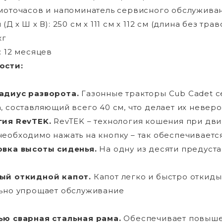
моточасов и напоминатель сервисного обслуживан
(Д х Ш х В): 250 см х 111 см х 112 см (длина без тр
кг
: 12 месяцев
ости:
адиус разворота.
Газонные тракторы Cub Cadet с
, составляющий всего 40 см, что делает их неве
гия RevTEK.
RevTEK – технология кошения при дв
еобходимо нажать на кнопку – так обеспечиваетс
овка высоты сиденья.
На одну из десяти предуст
ый откидной капот.
Капот легко и быстро откиды
ьно упрощает обслуживание
.
ью сварная стальная рама.
Обеспечивает повышен