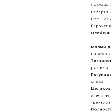
Счетчик 
Габариты 
Вес: 227 
Гарантия
Особенн
Малый р
поворота
Техноло
режима н
Регулир
слева.
Целиков
значител
трактора
Полност