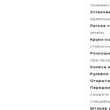
понижен
Установк
идеальну
Легкая 
землю.
Круиз-ко
стояночн
Роскошн
при прод
Колеса н
Рулевое 
Открыта
Передни
сможете 
специаль
Штуцер 