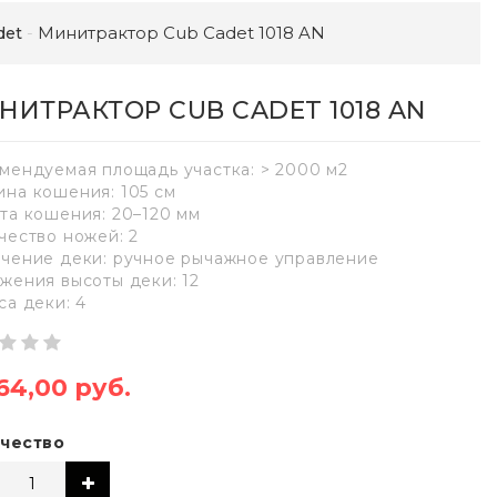
Минитрактор Cub Cadet 1018 AN
det
НИТРАКТОР CUB CADET 1018 AN
мендуемая площадь участка: > 2000 м2
на кошения: 105 см
та кошения: 20–120 мм
чество ножей: 2
чение деки: ручное рычажное управление
жения высоты деки: 12
са деки: 4
64,00 руб.
чество