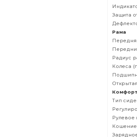
Индикато
Защита о
Дефлекто
Рама
Передняя
Передни
Радиус р
Колеса (п
Подшипн
Открытая
Комфор
Тип сиде
Регулиро
Рулевое 
Кошение 
Зарядное