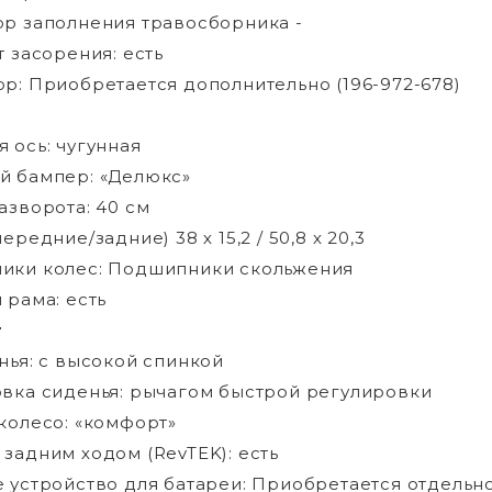
р заполнения травосборника -
т засорения: есть
р: Приобретается дополнительно (196-972-678)
 ось: чугунная
й бампер: «Делюкс»
азворота: 40 см
ередние/задние) 38 х 15,2 / 50,8 х 20,3
ики колес: Подшипники скольжения
 рама: есть
т
нья: с высокой спинкой
вка сиденья: рычагом быстрой регулировки
колесо: «комфорт»
задним ходом (RevTEK): есть
 устройство для батареи: Приобретается отдельн