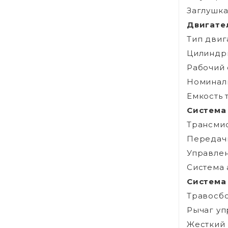
Заглушка
Двигате
Тип двиг
Цилиндры
Рабочий 
Номиналь
Емкость 
Система
Трансмис
Передачи
Управлен
Система 
Система
Травосбо
Рычаг уп
Жесткий 