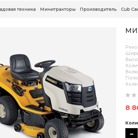
адовая техника
Минитракторы
Производитель
Cub Ca
МИ
Реко
Шири
Высо
Коли
Вклю
Поло
Коле
8 8
Коли