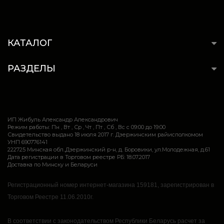
КАТАЛОГ
РАЗДЕЛЫ
ИП Жибуль Александр Александрович
Режим работы: Пн , Вт , Ср , Чт , Пт , Сб , Вс c 09:00 до 19:00
Свидетельство выдано 18 июля 2017 г. Дзержинским райисполкомом
УНП 690776141
222725 Минская обл.,Дзержинский р-н, д. Боровики, ул.Молодежная, д.61
Дата регистрации в Торговом реестре РБ: 18.07.2017
Доставка по Минску и Беларуси
Регистрационный номер интернет-магазина 159181, зарегистрирован в
Торговом Реестре 11.06.2010г.
В соответствии с законодательством Республики Беларусь расчет за