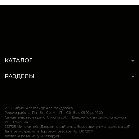
КАТАЛОГ
РАЗДЕЛЫ
ИП Жибуль Александр Александрович
Режим работы: Пн , Вт , Ср , Чт , Пт , Сб , Вс c 09:00 до 19:00
Свидетельство выдано 18 июля 2017 г. Дзержинским райисполкомом
УНП 690776141
222725 Минская обл.,Дзержинский р-н, д. Боровики, ул.Молодежная, д.61
Дата регистрации в Торговом реестре РБ: 18.07.2017
Доставка по Минску и Беларуси