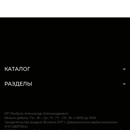
КАТАЛОГ
РАЗДЕЛЫ
ИП Жибуль Александр Александрович
Режим работы: Пн , Вт , Ср , Чт , Пт , Сб , Вс c 09:00 до 19:00
Свидетельство выдано 18 июля 2017 г. Дзержинским райисполкомом
УНП 690776141