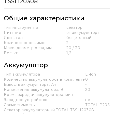
TSSLI20308
Общие характеристики
Тип инструмента
секатор
Питание
от аккумулятора
Двигатель
бсщеточный
Количество режимов
2
Макс. диаметр реза, мм
20 / 30
Вес, кг
1,2
Аккумулятор
Тип аккумулятора
Li-lon
Количество аккумуляторов в комплекте
0
Емкость аккумулятора, Ач
-
Напряжение аккумулятора, В
20
Время зарядки аккумулятора, мин
-
Зарядное устройство
нет
Совместимость
TOTAL P20S
Секатор аккумуляторный TOTAL TSSLI20308 –