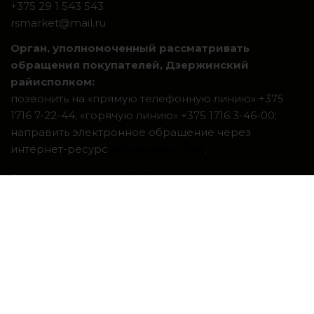
+375 29 1 543 543
rsmarket@mail.ru
Орган, уполномоченный рассматривать
обращения покупателей, Дзержинский
райисполком:
позвонить на «прямую телефонную линию» +375
1716 7-22-44, «горячую линию» +375 1716 3-46-00;
направить электронное обращение через
интернет-ресурс
обращения.бел
.
Система интернет-магазинов beseller
ЗАКАЗАТЬ ЗВОНОК
Контактный телефон
Ваше имя
Комментарий