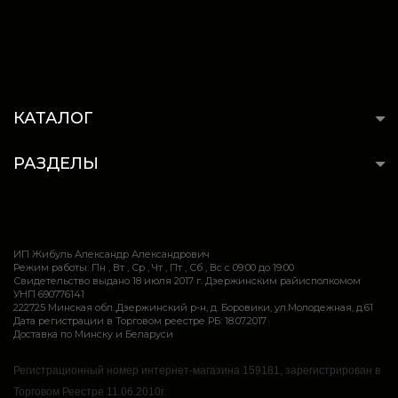
КАТАЛОГ
РАЗДЕЛЫ
ИП Жибуль Александр Александрович
Режим работы: Пн , Вт , Ср , Чт , Пт , Сб , Вс c 09:00 до 19:00
Свидетельство выдано 18 июля 2017 г. Дзержинским райисполкомом
УНП 690776141
222725 Минская обл.,Дзержинский р-н, д. Боровики, ул.Молодежная, д.61
Дата регистрации в Торговом реестре РБ: 18.07.2017
Доставка по Минску и Беларуси
Регистрационный номер интернет-магазина 159181, зарегистрирован в
Торговом Реестре 11.06.2010г.