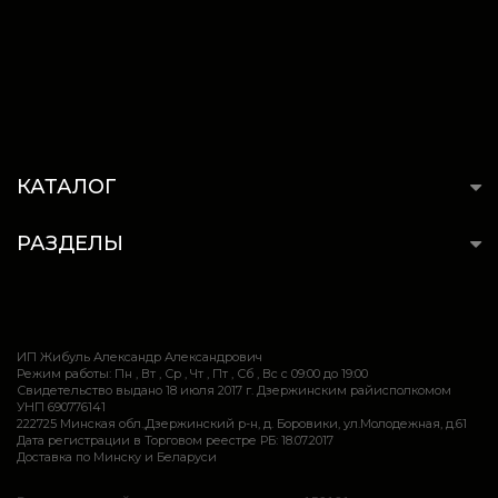
КАТАЛОГ
РАЗДЕЛЫ
ИП Жибуль Александр Александрович
Режим работы: Пн , Вт , Ср , Чт , Пт , Сб , Вс c 09:00 до 19:00
Свидетельство выдано 18 июля 2017 г. Дзержинским райисполкомом
УНП 690776141
222725 Минская обл.,Дзержинский р-н, д. Боровики, ул.Молодежная, д.61
Дата регистрации в Торговом реестре РБ: 18.07.2017
Доставка по Минску и Беларуси