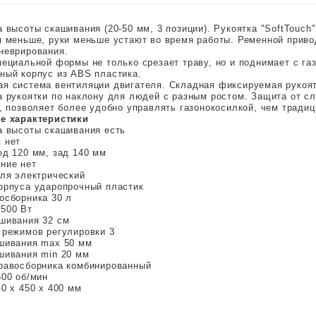
а высоты скашивания (20-50 мм, 3 позиции). Рукоятка "SoftTouc
я меньше, руки меньше устают во время работы. Ременной прив
неврирования.
пециальной формы не только срезает траву, но и поднимает с г
ный корпус из ABS пластика.
я система вентиляции двигателя. Складная фиксируемая рукоятк
а рукоятки по наклону для людей с разным ростом. Защита от с
, позволяет более удобно управлять газонокосилкой, чем традиц
е характеристики
а высоты скашивания есть
 нет
ед 120 мм, зад 140 мм
ние нет
еля электрический
орпуса ударопрочный пластик
осборника 30 л
500 Вт
шивания 32 см
 режимов регулировки 3
шивания max 50 мм
шивания min 20 мм
равосборника комбинированный
500 об/мин
0 x 450 x 400 мм