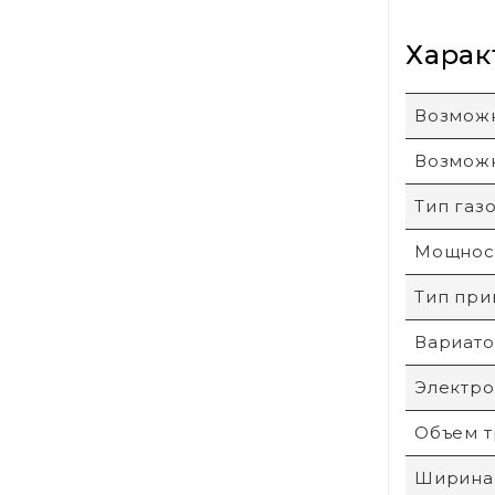
Харак
Возможн
Возможн
Тип газ
Мощност
Тип при
Вариато
Электро
Объем т
Ширина 