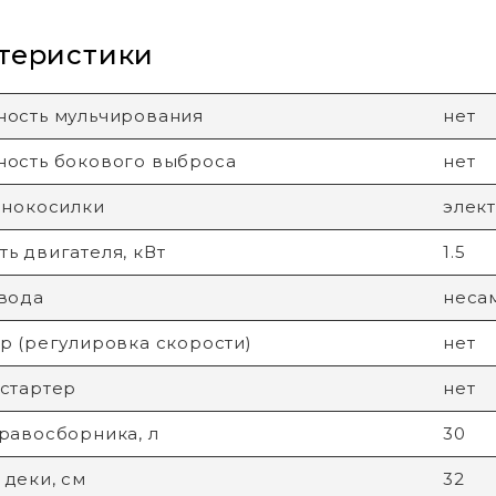
теристики
ость мульчирования
нет
ость бокового выброса
нет
онокосилки
элек
ь двигателя, кВт
1.5
вода
неса
р (регулировка скорости)
нет
стартер
нет
равосборника, л
30
деки, см
32