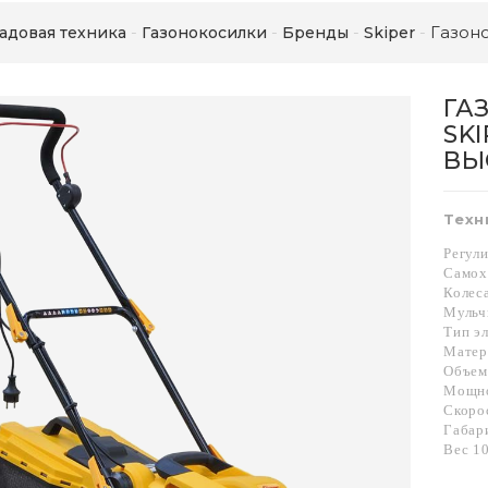
Газоно
адовая техника
Газонокосилки
Бренды
Skiper
ГА
SKI
ВЫС
Техн
Регул
Самох
Колеса
Мульч
Тип э
Матер
Объем
Мощно
Скоро
Габар
Вес 10