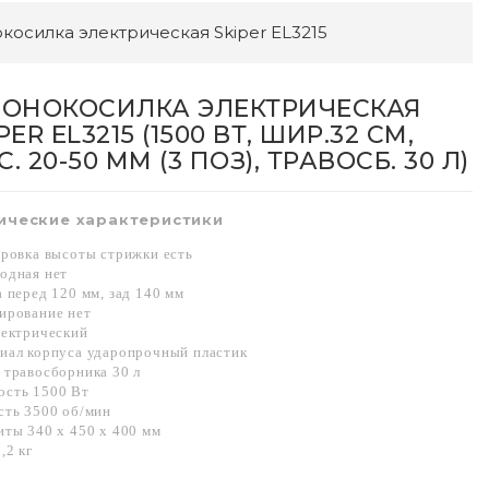
косилка электрическая Skiper EL3215
ЗОНОКОСИЛКА ЭЛЕКТРИЧЕСКАЯ
PER EL3215 (1500 ВТ, ШИР.32 СМ,
. 20-50 ММ (3 ПОЗ), ТРАВОСБ. 30 Л)
ические характеристики
ировка высоты стрижки есть
одная нет
 перед 120 мм, зад 140 мм
ирование нет
лектрический
иал корпуса ударопрочный пластик
 травосборника 30 л
сть 1500 Вт
сть 3500 об/мин
иты 340 x 450 x 400 мм
,2 кг