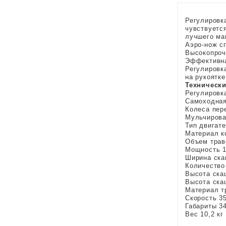
Регулировк
чувствуетс
лучшего ма
Аэро-нож с
Высокопроч
Эффективна
Регулировк
на рукоятке
Технически
Регулировк
Самоходная
Колеса пер
Мульчирова
Тип двигат
Материал к
Объем трав
Мощность 1
Ширина ска
Количество
Высота ска
Высота ска
Материал т
Скорость 3
Габариты 34
Вес 10,2 кг