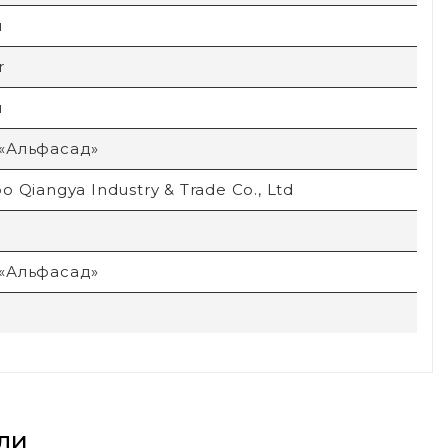
й
r
й
«Альфасад»
o Qiangya Industry & Trade Co., Ltd
«Альфасад»
ли