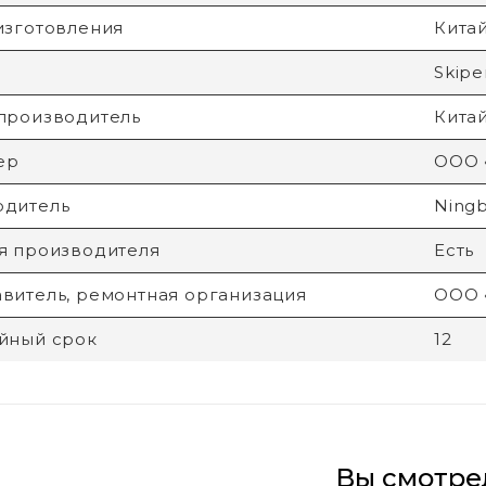
изготовления
Кита
Skipe
производитель
Кита
ер
ООО 
одитель
Ningb
я производителя
Есть
витель, ремонтная организация
ООО 
йный срок
12
Вы смотре