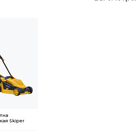
лка
кая Skiper