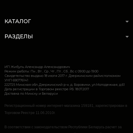
КАТАЛОГ
РАЗДЕЛЫ
ИП Жибуль Александр Александрович
Режим работы: Пн , Вт , Ср , Чт , Пт , Сб , Вс c 09:00 до 19:00
Свидетельство выдано 18 июля 2017 г. Дзержинским райисполкомом
УНП 690776141
222725 Минская обл.,Дзержинский р-н, д. Боровики, ул.Молодежная, д.61
Дата регистрации в Торговом реестре РБ: 18.07.2017
Доставка по Минску и Беларуси
Регистрационный номер интернет-магазина 159181, зарегистрирован в
Торговом Реестре 11.06.2010г.
В соответствии с законодательством Республики Беларусь расчет за