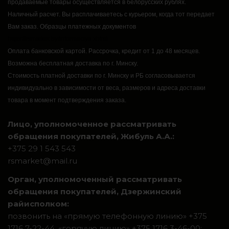
продаваемые товары осуществляется в белорусских рублях.
Наличный расчет.
Вы расплачиваетесь с курьером, когда тот передает
Вам заказ.
Образцы платежных документов
https://rsmarket.by/informaciya.xhtml
Оплата банковской картой.
Рассрочка, кредит от 1 до 48 месяцев.
Возможна бесплатная доставка по г. Минску.
Стоимость платной доставки по г. Минску и РБ согласовывается
индивидуально в зависимости от веса, размеров и адреса доставки
товара в момент подтверждения заказа.
Лицо, уполномоченное рассматривать
обращения покупателей, Жибуль А.А.:
+375 29 1 543 543
rsmarket@mail.ru
Орган, уполномоченный рассматривать
обращения покупателей, Дзержинский
райисполком:
позвонить на «прямую телефонную линию» +375
1716 7-22-44, «горячую линию» +375 1716 3-46-00;