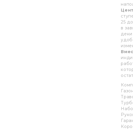
напо
Цент
ступ
25 д
в за
деки
удоб
изме
Вмес
инди
рабо
кото
оста
Комп
Газон
Трав
Турбо
Набо
Руко
Гара
Коро