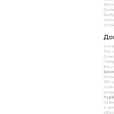
Мате
Диам
Выбр
Сист
(под
До
Кол-
Тип 
Длин
Габа
Вес, 
Бен
бенз
150 
отли
ресу
Турб
из в
и ув
обес