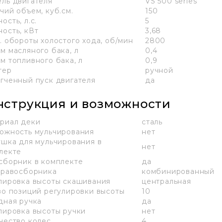
ль двигателя
VS 500 series
чий объем, куб.см.
150
ость, л.с.
5
ость, кВт
3,68
. обороты холостого хода, об/мин
2800
м масляного бака, л
0,4
м топливного бака, л
0,9
тер
ручной
гченный пуск двигателя
да
нструкция и возможности
риал деки
сталь
ожность мульчирования
нет
ушка для мульчирования в
нет
лекте
сборник в комплекте
да
травосборника
комбинированный
лировка высоты скашивания
центральная
во позиций регулировки высоты
10
дная ручка
да
лировка высоты ручки
нет
чество колес
4