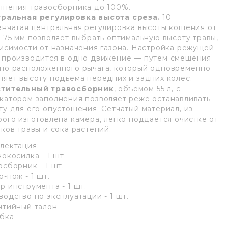
лнения травосборника до 100%.
ральная регулировка высота среза.
10
енчатая центральная регулировка высоты кошения от
о 75 мм позволяет выбрать оптимальную высоту травы,
висимости от назначения газона. Настройка режущей
 производится в одно движение — путем смещения
но расположенного рычага, который одновременно
няет высоту подъема передних и задних колес.
тительный травосборник
, объемом 55 л, с
катором заполнения позволяет реже останавливать
ту для его опустошения. Сетчатый материал, из
рого изготовлена камера, легко поддается очистке от
тков травы и сока растений.
лектация:
окосилка - 1 шт.
осборник - 1 шт.
-нож - 1 шт.
р инструмента - 1 шт.
водство по эксплуатации - 1 шт.
нтийный талон
бка