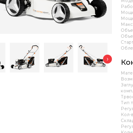
Моде
Рабо
Мощн
Мощн
Макс
Объе
Объе
Стар
Обле
›
Ко
Мате
Возм
Загл
комп
Трво
Тип 
Регу
Кол-
Скла
Регу
Коли