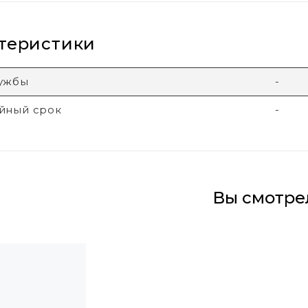
теристики
лужбы
-
йный срок
-
Вы смотре