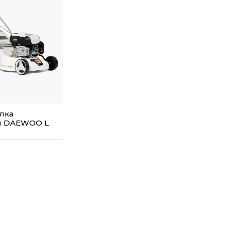
лка
я DAEWOO L