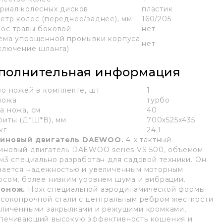
риал колесных дисков
пластик
етр колес (переднее/заднее), мм
160/205
ос травы боковой
нет
ема упрощенной промывки корпуса
нет
ключение шланга)
полнительная информация
во ножей в комплекте, шт
1
ножа
турбо
а ножа, см
40
риты (Д*Ш*В), мм
700х525х435
кг
24,1
зиновый двигатель DAEWOO.
4-х тактный
иновый двигатель DAEWOO series VS 500, объемом
см3 специально разработан для садовой техники. Он
чается надежностью и увеличенным моторным
рсом, более низким уровнем шума и вибрации.
онож.
Нож специальной аэродинамической формы
ысокопрочной стали с центральным ребром жесткости
еличенными закрылками и режущими кромками,
печивающий высокую эффективность кошения и