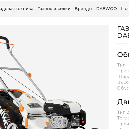
Га
адовая техника
Газонокосилки
Бренды
DAEWOO
ГА
DA
Об
Тип
Прив
Шири
Высо
Объе
Дв
Тип 
Топл
Прои