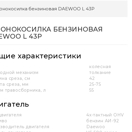
зонокосилка бензиновая DAEWOO L 43P
ЗОНОКОСИЛКА БЕНЗИНОВАЯ
EWOO L 43P
щие характеристики
колесная
одной механизм
толкание
на среза, см
42
та среза, мм
25-75
м травосборника, л
55
игатель
двигателя
4х-тактный OHV
иво
бензин АИ-92
зводитель двигателя
Daewoo